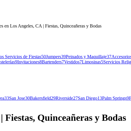
des en Los Angeles, CA | Fiestas, Quinceañeras y Bodas
os Servicios de Fiestas
50
Jumpers
39
Peinados y Maquillaje
37
Accesorios
stelerías
9
Invitaciones
8
Bartenders
7
Vestidos
7
Limosinas
5
Servicios Relig
rea
33
San Jose
30
Bakersfield
29
Riverside
27
San Diego
13
Palm Springs
9
 | Fiestas, Quinceañeras y Bodas