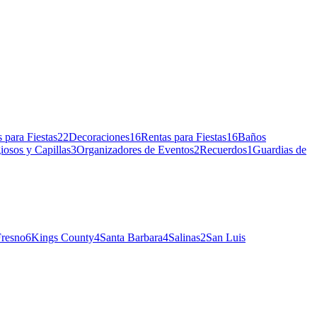
 para Fiestas
22
Decoraciones
16
Rentas para Fiestas
16
Baños
iosos y Capillas
3
Organizadores de Eventos
2
Recuerdos
1
Guardias de
Fresno
6
Kings County
4
Santa Barbara
4
Salinas
2
San Luis