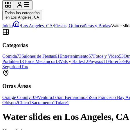
Todas las categorías
en Los Angeles, CA
Inicio
/
Los Angeles, CA
/
Fiestas, Quinceañeras y Bodas
/
Water sli
Categorías
Comida
73
Salones de Fiestas
61
Entretenimiento
57
Fotos y Video
53
Otr
Portátiles
13
Toros Mecánicos
13
Vals y Bailes
12
Payasos
11
Florerías
9
Pa
Seguridad
Tux
Otras Áreas
Orange County
109
Ventura
37
San Bernardino
35
San Francisco Bay A
Obispo
2
Chico
1
Sacramento
1
Tulare
1
Water slides en Los Angeles, CA