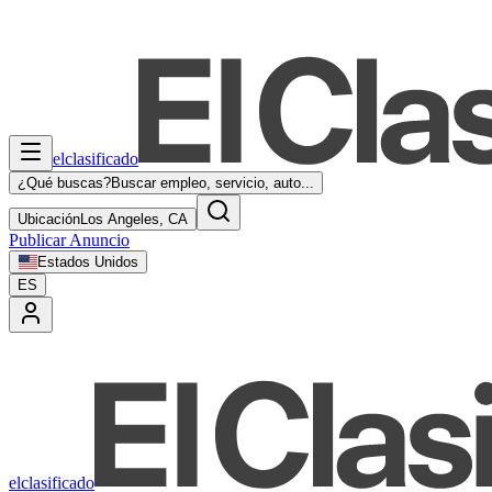
elclasificado
¿Qué buscas?
Buscar empleo, servicio, auto...
Ubicación
Los Angeles, CA
Publicar Anuncio
Estados Unidos
ES
elclasificado