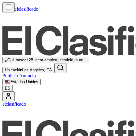
elclasificado
¿Qué buscas?
Buscar empleo, servicio, auto...
Ubicación
Los Angeles, CA
Publicar Anuncio
Estados Unidos
ES
elclasificado