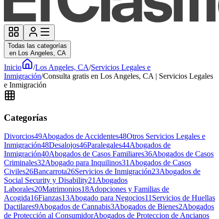
Todas las categorías
en Los Angeles, CA
Inicio
/
Los Angeles, CA
/
Servicios Legales e
Inmigración
/
Consulta gratis en Los Angeles, CA | Servicios Legales
e Inmigración
Categorías
Divorcios
49
Abogados de Accidentes
48
Otros Servicios Legales e
Inmigración
48
Desalojos
46
Paralegales
44
Abogados de
Inmigración
40
Abogados de Casos Familiares
36
Abogados de Casos
Criminales
32
Abogado para Inquilinos
31
Abogados de Casos
Civiles
26
Bancarrota
26
Servicios de Inmigración
23
Abogados de
Social Security y Disability
21
Abogados
Laborales
20
Matrimonios
18
Adopciones y Familias de
Acogida
16
Fianzas
13
Abogado para Negocios
11
Servicios de Huellas
Dactilares
9
Abogados de Cannabis
3
Abogados de Bienes
2
Abogados
de Protección al Consumidor
Abogados de Proteccion de Ancianos