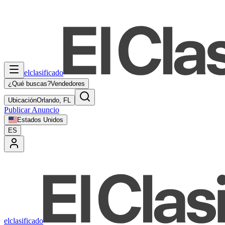
elclasificado
¿Qué buscas?
Vendedores
Ubicación
Orlando, FL
Publicar Anuncio
Estados Unidos
ES
elclasificado