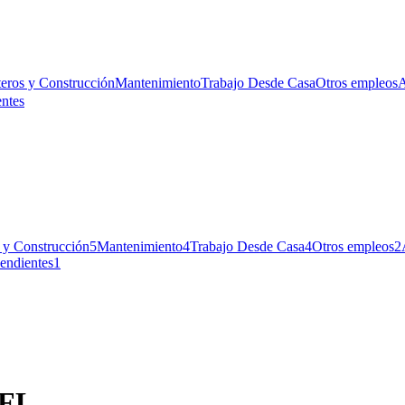
teros y Construcción
Mantenimiento
Trabajo Desde Casa
Otros empleos
A
ntes
 y Construcción
5
Mantenimiento
4
Trabajo Desde Casa
4
Otros empleos
2
endientes
1
 FL