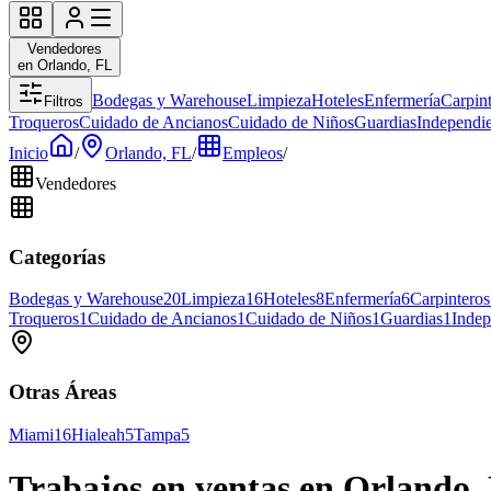
Vendedores
en Orlando, FL
Bodegas y Warehouse
Limpieza
Hoteles
Enfermería
Carpin
Filtros
Troqueros
Cuidado de Ancianos
Cuidado de Niños
Guardias
Independie
Inicio
/
Orlando, FL
/
Empleos
/
Vendedores
Categorías
Bodegas y Warehouse
20
Limpieza
16
Hoteles
8
Enfermería
6
Carpinteros
Troqueros
1
Cuidado de Ancianos
1
Cuidado de Niños
1
Guardias
1
Indep
Otras Áreas
Miami
16
Hialeah
5
Tampa
5
Trabajos en ventas en Orlando,