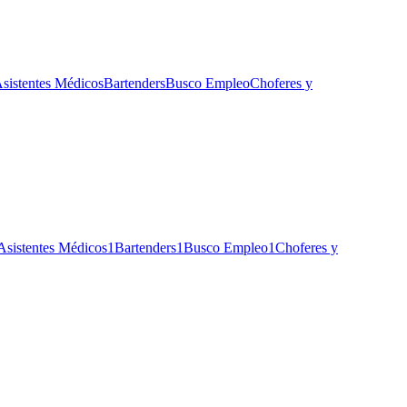
sistentes Médicos
Bartenders
Busco Empleo
Choferes y
Asistentes Médicos
1
Bartenders
1
Busco Empleo
1
Choferes y