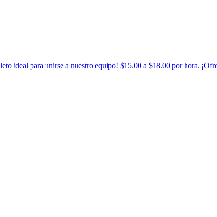
o ideal para unirse a nuestro equipo! $15.00 a $18.00 por hora. ¡Ofre