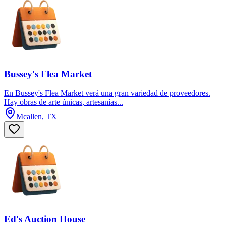
Bussey's Flea Market
En Bussey's Flea Market verá una gran variedad de proveedores.
Hay obras de arte únicas, artesanías...
Mcallen, TX
Ed's Auction House