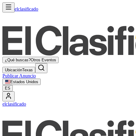
elclasificado
¿Qué buscas?
Otros Eventos
Ubicación
Texas
Publicar Anuncio
Estados Unidos
ES
elclasificado