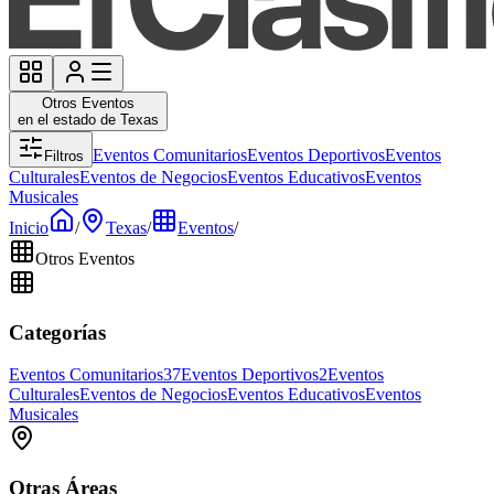
Otros Eventos
en el estado de Texas
Eventos Comunitarios
Eventos Deportivos
Eventos
Filtros
Culturales
Eventos de Negocios
Eventos Educativos
Eventos
Musicales
Inicio
/
Texas
/
Eventos
/
Otros Eventos
Categorías
Eventos Comunitarios
37
Eventos Deportivos
2
Eventos
Culturales
Eventos de Negocios
Eventos Educativos
Eventos
Musicales
Otras Áreas