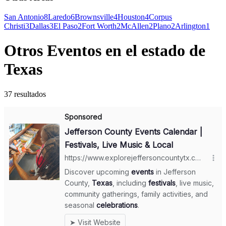
San Antonio
8
Laredo
6
Brownsville
4
Houston
4
Corpus
Christi
3
Dallas
3
El Paso
2
Fort Worth
2
McAllen
2
Plano
2
Arlington
1
Otros Eventos en el estado de
Texas
37 resultados