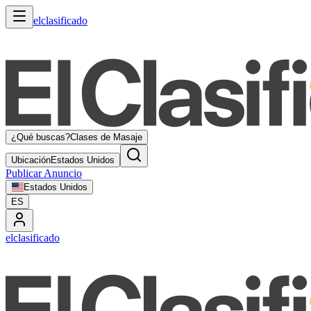
elclasificado
¿Qué buscas?
Clases de Masaje
Ubicación
Estados Unidos
Publicar Anuncio
Estados Unidos
ES
elclasificado