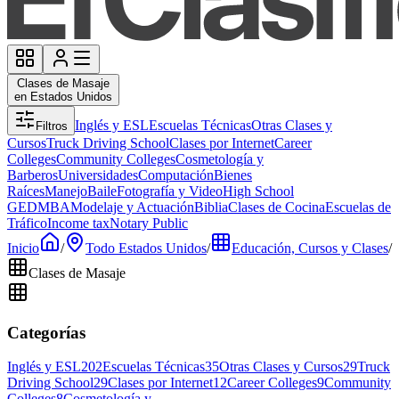
Clases de Masaje
en Estados Unidos
Inglés y ESL
Escuelas Técnicas
Otras Clases y
Filtros
Cursos
Truck Driving School
Clases por Internet
Career
Colleges
Community Colleges
Cosmetología y
Barberos
Universidades
Computación
Bienes
Raíces
Manejo
Baile
Fotografía y Video
High School
GED
MBA
Modelaje y Actuación
Biblia
Clases de Cocina
Escuelas de
Tráfico
Income tax
Notary Public
Inicio
/
Todo Estados Unidos
/
Educación, Cursos y Clases
/
Clases de Masaje
Categorías
Inglés y ESL
202
Escuelas Técnicas
35
Otras Clases y Cursos
29
Truck
Driving School
29
Clases por Internet
12
Career Colleges
9
Community
Colleges
8
Cosmetología y