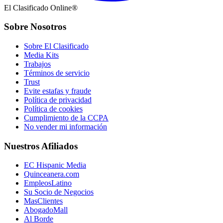
El Clasificado Online®
Sobre Nosotros
Sobre El Clasificado
Media Kits
Trabajos
Términos de servicio
Trust
Evite estafas y fraude
Política de privacidad
Política de cookies
Cumplimiento de la CCPA
No vender mi información
Nuestros Afiliados
EC Hispanic Media
Quinceanera.com
EmpleosLatino
Su Socio de Negocios
MasClientes
AbogadoMall
Al Borde