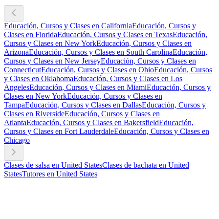
Educación, Cursos y Clases en California
Educación, Cursos y
Clases en Florida
Educación, Cursos y Clases en Texas
Educación,
Cursos y Clases en New York
Educación, Cursos y Clases en
Arizona
Educación, Cursos y Clases en South Carolina
Educación,
Cursos y Clases en New Jersey
Educación, Cursos y Clases en
Connecticut
Educación, Cursos y Clases en Ohio
Educación, Cursos
y Clases en Oklahoma
Educación, Cursos y Clases en Los
Angeles
Educación, Cursos y Clases en Miami
Educación, Cursos y
Clases en New York
Educación, Cursos y Clases en
Tampa
Educación, Cursos y Clases en Dallas
Educación, Cursos y
Clases en Riverside
Educación, Cursos y Clases en
Atlanta
Educación, Cursos y Clases en Bakersfield
Educación,
Cursos y Clases en Fort Lauderdale
Educación, Cursos y Clases en
Chicago
Clases de salsa en United States
Clases de bachata en United
States
Tutores en United States