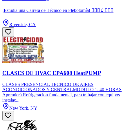
¡Estudia una Carrera de Técnico en Flebotomía! 👩🏻‍⚕️💉🧑🏻‍⚕️
Riverside, CA
CLASES DE HVAC EPA608 HeatPUMP
CLASES PRESENCIAL TECNICO DE AIRES
ACONDICIONADOS Y CENTRALMODULO 1: 40 HORAS
Aprenderá Refrigeracion fundamental, para trabajar con equipos
instalac...
New York, NY