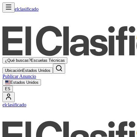
elclasificado
¿Qué buscas?
Escuelas Técnicas
Ubicación
Estados Unidos
Publicar Anuncio
Estados Unidos
ES
elclasificado