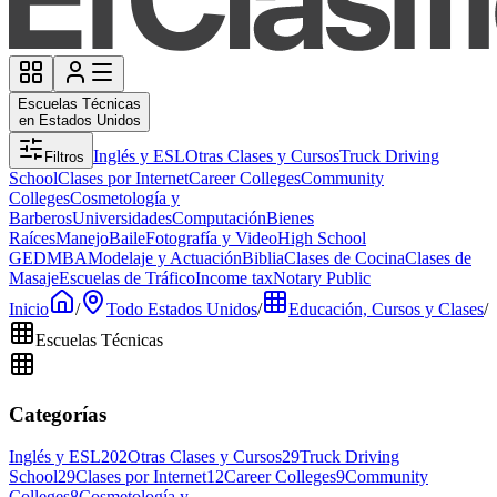
Escuelas Técnicas
en Estados Unidos
Inglés y ESL
Otras Clases y Cursos
Truck Driving
Filtros
School
Clases por Internet
Career Colleges
Community
Colleges
Cosmetología y
Barberos
Universidades
Computación
Bienes
Raíces
Manejo
Baile
Fotografía y Video
High School
GED
MBA
Modelaje y Actuación
Biblia
Clases de Cocina
Clases de
Masaje
Escuelas de Tráfico
Income tax
Notary Public
Inicio
/
Todo Estados Unidos
/
Educación, Cursos y Clases
/
Escuelas Técnicas
Categorías
Inglés y ESL
202
Otras Clases y Cursos
29
Truck Driving
School
29
Clases por Internet
12
Career Colleges
9
Community
Colleges
8
Cosmetología y