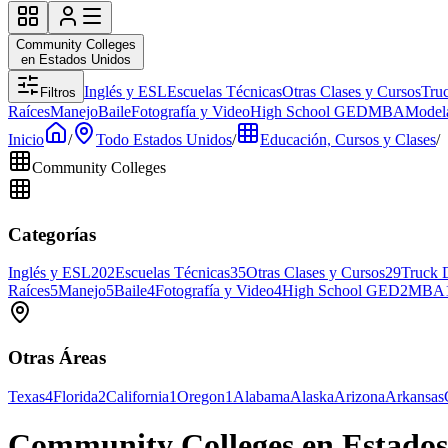
Community Colleges
en Estados Unidos
Inglés y ESL
Escuelas Técnicas
Otras Clases y Cursos
Tru
Filtros
Raíces
Manejo
Baile
Fotografía y Video
High School GED
MBA
Modela
Inicio
/
Todo Estados Unidos
/
Educación, Cursos y Clases
/
Community Colleges
Categorías
Inglés y ESL
202
Escuelas Técnicas
35
Otras Clases y Cursos
29
Truck 
Raíces
5
Manejo
5
Baile
4
Fotografía y Video
4
High School GED
2
MBA
Otras Áreas
Texas
4
Florida
2
California
1
Oregon
1
Alabama
Alaska
Arizona
Arkansas
Community Colleges en Estados