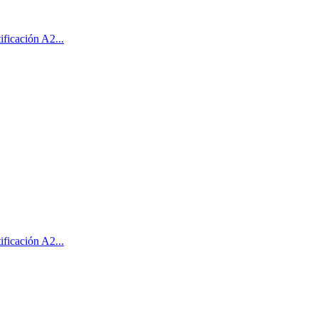
ficación A2...
ficación A2...