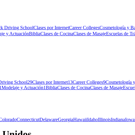
ck Driving School
Clases por Internet
Career Colleges
Cosmetología y B
je y Actuación
Biblia
Clases de Cocina
Clases de Masaje
Escuelas de Tr
Driving School
29
Clases por Internet
13
Career Colleges
9
Cosmetología y
1
Modelaje y Actuación
1
Biblia
Clases de Cocina
Clases de Masaje
Escuel
Colorado
Connecticut
Delaware
Georgia
Hawaii
Idaho
Illinois
Indiana
Iowa
 Unidos