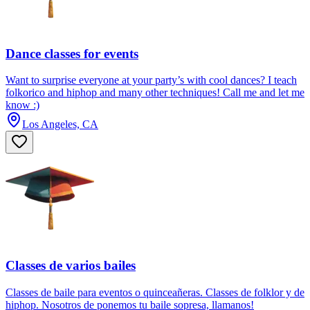
Dance classes for events
Want to surprise everyone at your party’s with cool dances? I teach
folkorico and hiphop and many other techniques! Call me and let me
know :)
Los Angeles, CA
Classes de varios bailes
Classes de baile para eventos o quinceañeras. Classes de folklor y de
hiphop. Nosotros de ponemos tu baile sopresa, llamanos!