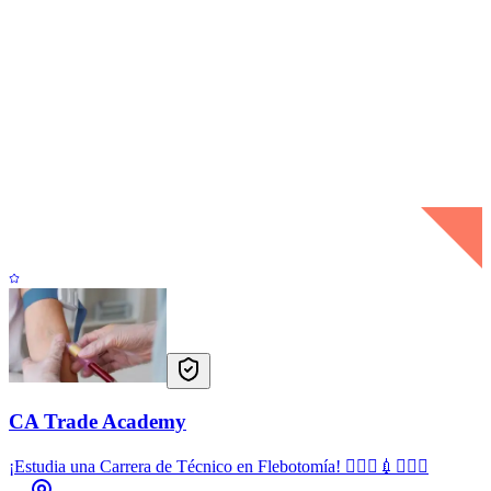
CA Trade Academy
¡Estudia una Carrera de Técnico en Flebotomía! 👩🏻‍⚕️💉🧑🏻‍⚕️