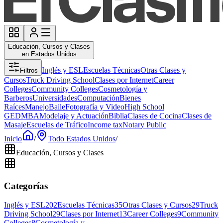
Educación, Cursos y Clases
en Estados Unidos
Inglés y ESL
Escuelas Técnicas
Otras Clases y
Filtros
Cursos
Truck Driving School
Clases por Internet
Career
Colleges
Community Colleges
Cosmetología y
Barberos
Universidades
Computación
Bienes
Raíces
Manejo
Baile
Fotografía y Video
High School
GED
MBA
Modelaje y Actuación
Biblia
Clases de Cocina
Clases de
Masaje
Escuelas de Tráfico
Income tax
Notary Public
Inicio
/
Todo Estados Unidos
/
Educación, Cursos y Clases
Categorías
Inglés y ESL
202
Escuelas Técnicas
35
Otras Clases y Cursos
29
Truck
Driving School
29
Clases por Internet
13
Career Colleges
9
Community
Colleges
8
Cosmetología y