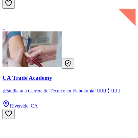
CA Trade Academy
¡Estudia una Carrera de Técnico en Flebotomía! 👩🏻‍⚕️💉🧑🏻‍⚕️
Riverside, CA