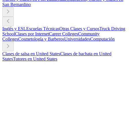
San Bernardino
Inglés y ESL
Escuelas Técnicas
Otras Clases y Cursos
Truck Driving
School
Clases por Internet
Career Colleges
Community
Colleges
Cosmetología y Barberos
Universidades
Computación
Clases de salsa en United States
Clases de bachata en United
States
Tutores en United States