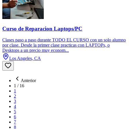
Curso de Reparacion Laptops/PC
Clases paso a paso durante TODO EL CURSO con un solo alumno
por clase. Desde la primer clase practicas con LAPTOPs, o
Desktops a un precio muy econom...
Los Angeles, CA
Anterior
1
/
16
1
2
3
4
5
6
7
8