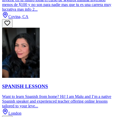
menos de $100 y no son para nadie mas que tu es una carrera muy
lucrativa mas info 2...
Covina, CA
SPANISH LESSONS
Want to learn Spanish from home? Hi! I am Malu and I’m a native
Spanish speaker and experienced teacher offering online lessons
tailored to your leve...
London