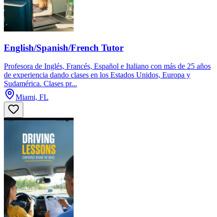
English/Spanish/French Tutor
Profesora de Inglés, Francés, Español e Italiano con más de 25 años
de experiencia dando clases en los Estados Unidos, Europa y
Sudamérica. Clases pr...
Miami, FL