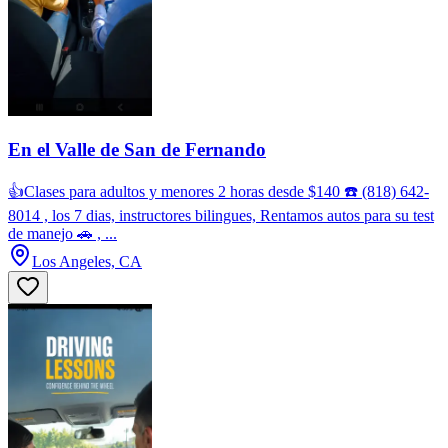
En el Valle de San de Fernando
👍Clases para adultos y menores 2 horas desde $140 ☎️ (818) 642-
8014 , los 7 dias, instructores bilingues, Rentamos autos para su test
de manejo 🚗 , ...
Los Angeles, CA