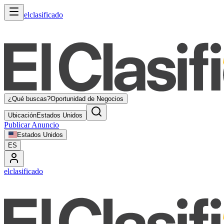
elclasificado
¿Qué buscas?
Oportunidad de Negocios
Ubicación
Estados Unidos
Publicar Anuncio
Estados Unidos
ES
elclasificado