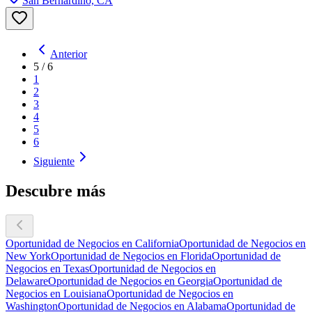
San Bernardino, CA
Anterior
5
/
6
1
2
3
4
5
6
Siguiente
Descubre más
Oportunidad de Negocios en California
Oportunidad de Negocios en
New York
Oportunidad de Negocios en Florida
Oportunidad de
Negocios en Texas
Oportunidad de Negocios en
Delaware
Oportunidad de Negocios en Georgia
Oportunidad de
Negocios en Louisiana
Oportunidad de Negocios en
Washington
Oportunidad de Negocios en Alabama
Oportunidad de