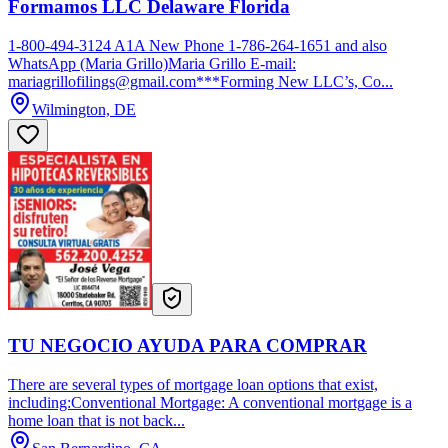
Formamos LLC Delaware Florida
1-800-494-3124 A1A New Phone 1-786-264-1651 and also
WhatsApp (Maria Grillo)Maria Grillo E-mail:
mariagrillofilings@gmail.com***Forming New LLC’s, Co...
Wilmington, DE
TU NEGOCIO AYUDA PARA COMPRAR
There are several types of mortgage loan options that exist,
including:Conventional Mortgage: A conventional mortgage is a
home loan that is not back...