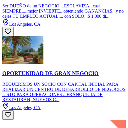
Ser DUEÑO de un NEGOCIO....ESCLAVIZA...casi
SIEMPRE.....mejor INVIERTE...obteniendo GANANCIAS...y no
dejes TU EMPLEO ACTUAL.... con SOLO...$ 1,000 dl...
Los Angeles, CA
OPORTUNIDAD DE GRAN NEGOCIO
REQUERIMOS UN SOCIO CON CAPITAL INICIAL PARA
REALIZAR UN CENTRO DE DESARROLLO DE NEGOCIOS
LISTO PARA OPERACIONES ...FRANQUICIA DE
RESTAURAN, NUEVOS C...
Los Angeles, CA