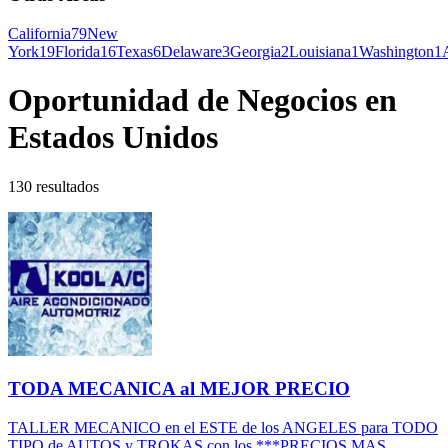
California
79
New
York
19
Florida
16
Texas
6
Delaware
3
Georgia
2
Louisiana
1
Washington
1
Oportunidad de Negocios en
Estados Unidos
130 resultados
TODA MECANICA al MEJOR PRECIO
TALLER MECANICO en el ESTE de los ANGELES para TODO
TIPO de AUTOS y TROKAS con los ***PRECIOS MAS