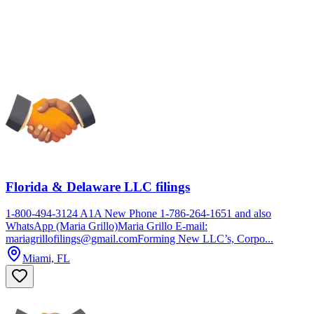
Florida & Delaware LLC filings
1-800-494-3124 A1A New Phone 1-786-264-1651 and also
WhatsApp (Maria Grillo)Maria Grillo E-mail:
mariagrillofilings@gmail.comForming New LLC’s, Corpo...
Miami, FL