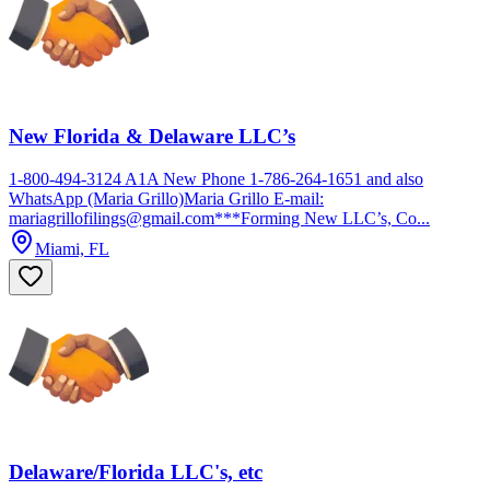
New Florida & Delaware LLC’s
1-800-494-3124 A1A New Phone 1-786-264-1651 and also
WhatsApp (Maria Grillo)Maria Grillo E-mail:
mariagrillofilings@gmail.com***Forming New LLC’s, Co...
Miami, FL
Delaware/Florida LLC's, etc