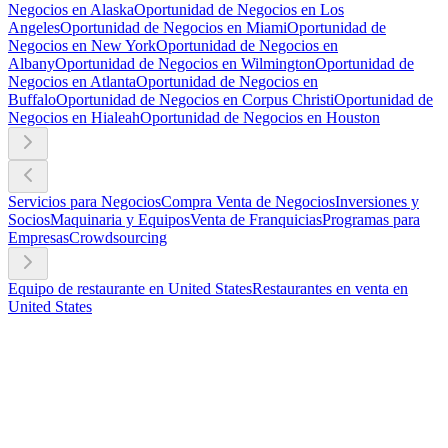
Negocios en Alaska
Oportunidad de Negocios en Los
Angeles
Oportunidad de Negocios en Miami
Oportunidad de
Negocios en New York
Oportunidad de Negocios en
Albany
Oportunidad de Negocios en Wilmington
Oportunidad de
Negocios en Atlanta
Oportunidad de Negocios en
Buffalo
Oportunidad de Negocios en Corpus Christi
Oportunidad de
Negocios en Hialeah
Oportunidad de Negocios en Houston
Servicios para Negocios
Compra Venta de Negocios
Inversiones y
Socios
Maquinaria y Equipos
Venta de Franquicias
Programas para
Empresas
Crowdsourcing
Equipo de restaurante en United States
Restaurantes en venta en
United States