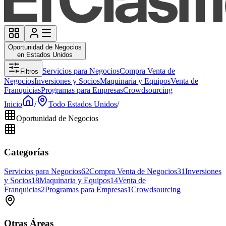
Oportunidad de Negocios
en Estados Unidos
Servicios para Negocios
Compra Venta de
Filtros
Negocios
Inversiones y Socios
Maquinaria y Equipos
Venta de
Franquicias
Programas para Empresas
Crowdsourcing
Inicio
/
Todo Estados Unidos
/
Oportunidad de Negocios
Categorías
Servicios para Negocios
62
Compra Venta de Negocios
31
Inversiones
y Socios
18
Maquinaria y Equipos
14
Venta de
Franquicias
2
Programas para Empresas
1
Crowdsourcing
Otras Áreas