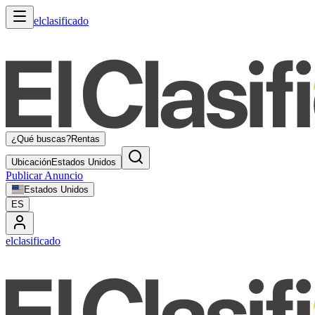
elclasificado
¿Qué buscas?
Rentas
Ubicación
Estados Unidos
Publicar Anuncio
Estados Unidos
ES
elclasificado