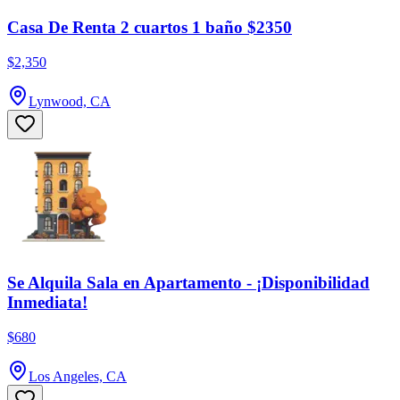
Casa De Renta 2 cuartos 1 baño $2350
$2,350
Lynwood, CA
Se Alquila Sala en Apartamento - ¡Disponibilidad
Inmediata!
$680
Los Angeles, CA