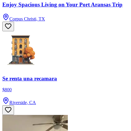
Enjoy Spacious Living on Your Port Aransas Trip
Corpus Christi, TX
Se renta una recamara
$800
Riverside, CA