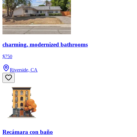
charming, modernized bathrooms
$750
Riverside, CA
Recámara con baño