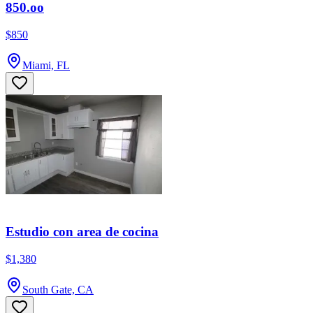
850.oo
$850
Miami, FL
Estudio con area de cocina
$1,380
South Gate, CA