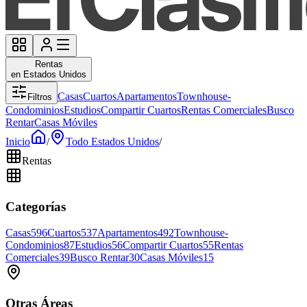
Rentas
en Estados Unidos
Casas
Cuartos
Apartamentos
Townhouse-
Filtros
Condominios
Estudios
Compartir Cuartos
Rentas Comerciales
Busco
Rentar
Casas Móviles
Inicio
/
Todo Estados Unidos
/
Rentas
Categorías
Casas
596
Cuartos
537
Apartamentos
492
Townhouse-
Condominios
87
Estudios
56
Compartir Cuartos
55
Rentas
Comerciales
39
Busco Rentar
30
Casas Móviles
15
Otras Áreas