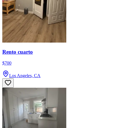
Rento cuarto
$700
Los Angeles, CA