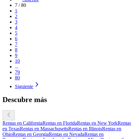
7
/
80
1
2
3
4
5
6
7
8
9
10
...
79
80
Siguiente
Descubre más
Rentas en California
Rentas en Florida
Rentas en New York
Rentas
en Texas
Rentas en Massachusetts
Rentas en Illinois
Rentas en
Ohio
Rentas en Georgia
Rentas en Nevada
Rentas en