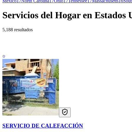
Mexico
17
North Carolina
17
Ohio
17
Tennessee
17
Massachusetts
16
Sout
Servicios del Hogar en Estados 
5,188 resultados
SERVICIO DE CALEFACCIÓN