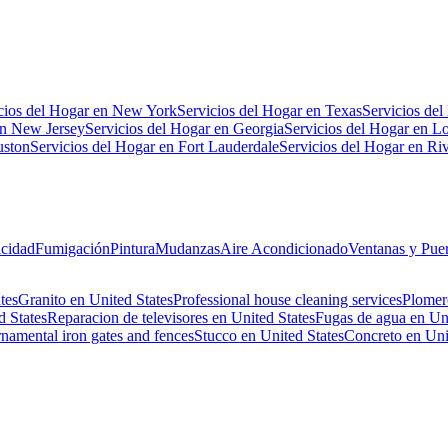
cios del Hogar en New York
Servicios del Hogar en Texas
Servicios de
en New Jersey
Servicios del Hogar en Georgia
Servicios del Hogar en L
uston
Servicios del Hogar en Fort Lauderdale
Servicios del Hogar en Riv
icidad
Fumigación
Pintura
Mudanzas
Aire Acondicionado
Ventanas y Puer
tes
Granito en United States
Professional house cleaning services
Plomer
 States
Reparacion de televisores en United States
Fugas de agua en Uni
namental iron gates and fences
Stucco en United States
Concreto en Uni