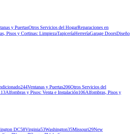
tanas y Puertas
Otros Servicios del Hogar
Reparaciones en
s, Pisos y Cortinas: Limpieza
Tapicería
Herrería
Garage Doors
Diseño
ndicionado
244
Ventanas y Puertas
206
Otros Servicios del
113
Alfombras y Pisos: Venta e Instalación
106
Alfombras, Pisos y
ington DC
58
Virginia
53
Washington
35
Missouri
29
New