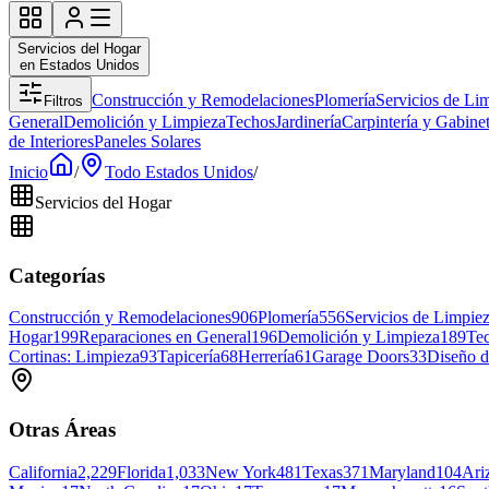
Servicios del Hogar
en Estados Unidos
Construcción y Remodelaciones
Plomería
Servicios de Li
Filtros
General
Demolición y Limpieza
Techos
Jardinería
Carpintería y Gabine
de Interiores
Paneles Solares
Inicio
/
Todo Estados Unidos
/
Servicios del Hogar
Categorías
Construcción y Remodelaciones
906
Plomería
556
Servicios de Limpie
Hogar
199
Reparaciones en General
196
Demolición y Limpieza
189
Te
Cortinas: Limpieza
93
Tapicería
68
Herrería
61
Garage Doors
33
Diseño d
Otras Áreas
California
2,229
Florida
1,033
New York
481
Texas
371
Maryland
104
Ari