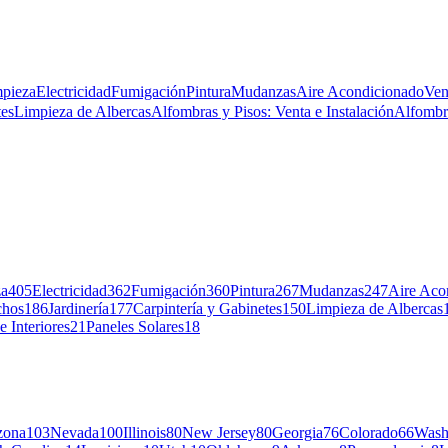
mpieza
Electricidad
Fumigación
Pintura
Mudanzas
Aire Acondicionado
Ven
tes
Limpieza de Albercas
Alfombras y Pisos: Venta e Instalación
Alfombra
za
405
Electricidad
362
Fumigación
360
Pintura
267
Mudanzas
247
Aire Aco
chos
186
Jardinería
177
Carpintería y Gabinetes
150
Limpieza de Albercas
e Interiores
21
Paneles Solares
18
zona
103
Nevada
100
Illinois
80
New Jersey
80
Georgia
76
Colorado
66
Wash