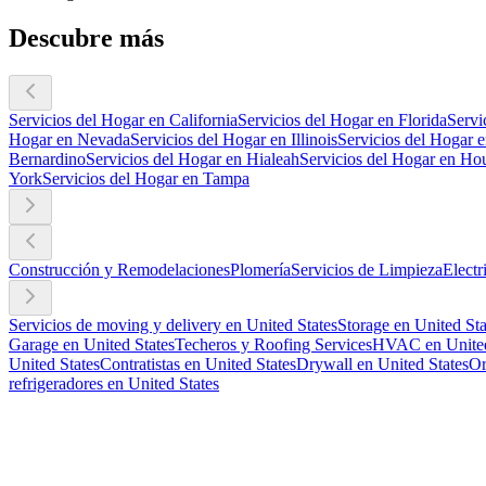
Descubre más
Servicios del Hogar en California
Servicios del Hogar en Florida
Servi
Hogar en Nevada
Servicios del Hogar en Illinois
Servicios del Hogar 
Bernardino
Servicios del Hogar en Hialeah
Servicios del Hogar en Ho
York
Servicios del Hogar en Tampa
Construcción y Remodelaciones
Plomería
Servicios de Limpieza
Electr
Servicios de moving y delivery en United States
Storage en United Sta
Garage en United States
Techeros y Roofing Services
HVAC en United
United States
Contratistas en United States
Drywall en United States
Or
refrigeradores en United States