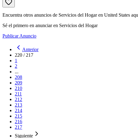
Encuentra otros anuncios de Servicios del Hogar en United States aqu
Sé el primero en anunciar en Servicios del Hogar
Publicar Anuncio
Anterior
220
/
217
1
2
...
208
209
210
211
212
213
214
215
216
217
Siguiente