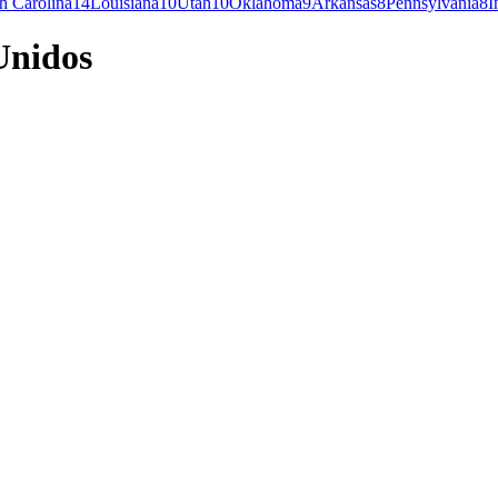
h Carolina
14
Louisiana
10
Utah
10
Oklahoma
9
Arkansas
8
Pennsylvania
8
I
Unidos