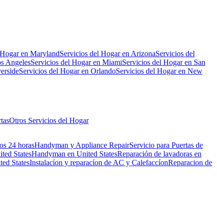
l Hogar en Maryland
Servicios del Hogar en Arizona
Servicios del
os Angeles
Servicios del Hogar en Miami
Servicios del Hogar en San
erside
Servicios del Hogar en Orlando
Servicios del Hogar en New
tas
Otros Servicios del Hogar
os 24 horas
Handyman y Appliance Repair
Servicio para Puertas de
ted States
Handyman en United States
Reparación de lavadoras en
ted States
Instalacíon y reparacíon de AC y Calefaccíon
Reparacion de