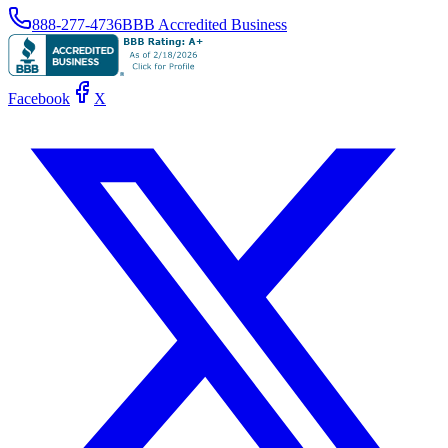
888-277-4736
BBB Accredited Business
Facebook
X