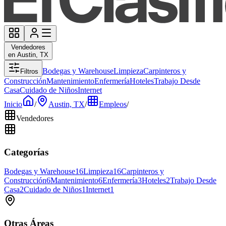
Vendedores
en Austin, TX
Bodegas y Warehouse
Limpieza
Carpinteros y
Filtros
Construcción
Mantenimiento
Enfermería
Hoteles
Trabajo Desde
Casa
Cuidado de Niños
Internet
Inicio
/
Austin, TX
/
Empleos
/
Vendedores
Categorías
Bodegas y Warehouse
16
Limpieza
16
Carpinteros y
Construcción
6
Mantenimiento
6
Enfermería
3
Hoteles
2
Trabajo Desde
Casa
2
Cuidado de Niños
1
Internet
1
Otras Áreas