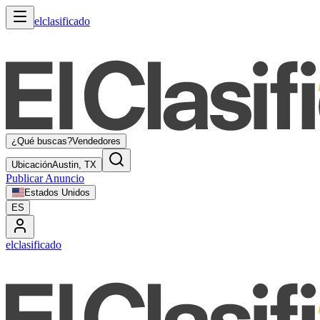
elclasificado
¿Qué buscas?
Vendedores
Ubicación
Austin, TX
Publicar Anuncio
Estados Unidos
ES
elclasificado