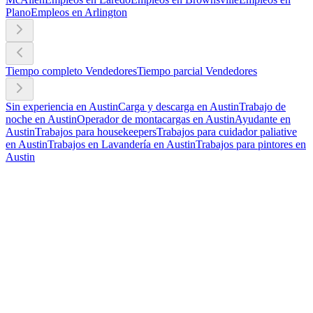
Plano
Empleos en Arlington
Tiempo completo Vendedores
Tiempo parcial Vendedores
Sin experiencia en Austin
Carga y descarga en Austin
Trabajo de
noche en Austin
Operador de montacargas en Austin
Ayudante en
Austin
Trabajos para housekeepers
Trabajos para cuidador paliative
en Austin
Trabajos en Lavandería en Austin
Trabajos para pintores en
Austin