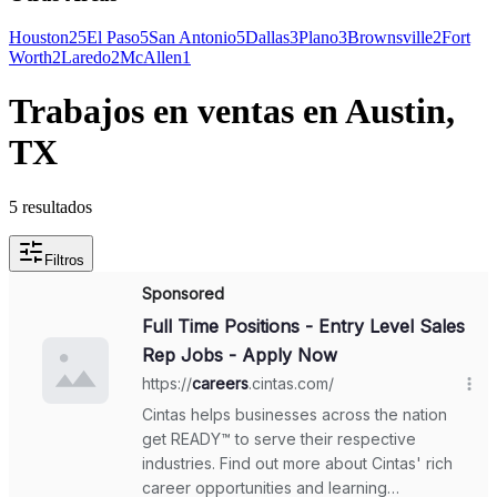
Houston
25
El Paso
5
San Antonio
5
Dallas
3
Plano
3
Brownsville
2
Fort
Worth
2
Laredo
2
McAllen
1
Trabajos en ventas en Austin,
TX
5 resultados
Filtros