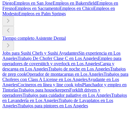
Diego
Empleos en San Jose
Empleos en Bakersfield
Empleos en
Fresno
Empleos en Sacramento
Empleos en Chico
Empleos en
Modesto
Empleos en Palm Springs
Tiempo completo Asistente Dental
Jobs para Sushi Chefs y Sushi Ayudantes
Sin experiencia en Los
Angeles
Trabajo De Chofer Clase C en Los Angeles
Empleo para
operadores de coverstitch y overlock en Los Angeles
Carga y
descarga en Los Angeles
Trabajo de noche en Los Angeles
Trabajos
de prep cook
Operador de montacargas en Los Angeles
Trabajos para
Choferes con Class A License en Los Angeles
Ayudante en Los
Angeles
Cocineros en línea y line cook jobs
Planchador y empleo en
Tintorías
Trabajos para housekeepers
Forklift drivers y
operadores
Trabajos para cuidador paliative en Los Angeles
Trabajos
en Lavandería en Los Angeles
Trabajo de Lavaplatos en Los
Angeles
Trabajos para pintores en Los Angeles