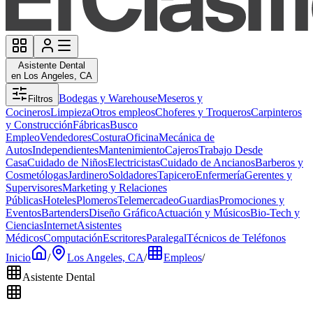
Asistente Dental
en Los Angeles, CA
Bodegas y Warehouse
Meseros y
Filtros
Cocineros
Limpieza
Otros empleos
Choferes y Troqueros
Carpinteros
y Construcción
Fábricas
Busco
Empleo
Vendedores
Costura
Oficina
Mecánica de
Autos
Independientes
Mantenimiento
Cajeros
Trabajo Desde
Casa
Cuidado de Niños
Electricistas
Cuidado de Ancianos
Barberos y
Cosmetólogas
Jardinero
Soldadores
Tapicero
Enfermería
Gerentes y
Supervisores
Marketing y Relaciones
Públicas
Hoteles
Plomeros
Telemercadeo
Guardias
Promociones y
Eventos
Bartenders
Diseño Gráfico
Actuación y Músicos
Bio-Tech y
Ciencias
Internet
Asistentes
Médicos
Computación
Escritores
Paralegal
Técnicos de Teléfonos
Inicio
/
Los Angeles, CA
/
Empleos
/
Asistente Dental