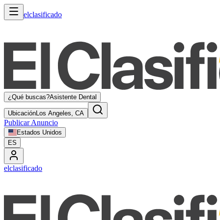
elclasificado
¿Qué buscas?
Asistente Dental
Ubicación
Los Angeles, CA
Publicar Anuncio
Estados Unidos
ES
elclasificado