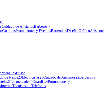
co
as
Cuidado de Ancianos
Barberos y
eo
Guardias
Promociones y Eventos
Bartenders
Diseño Gráfico
Asistente
ábricas
125
Busco
do de Niños
23
Electricistas
23
Cuidado de Ancianos
22
Barberos y
teles
6
Telemercadeo
6
Guardias
4
Promociones y
s
Internet
Técnicos de Teléfonos