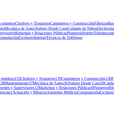
s empleos
Choferes y Troqueros
Carpinteros y Construcción
Fábricas
Bus
nto
Mecánica de Autos
Trabajo Desde Casa
Cuidado de Niños
Electricist
ervisores
Marketing y Relaciones Públicas
Plomeros
Hoteles
Telemercad
omputación
Escritores
Internet
Técnicos de Teléfonos
 empleos
153
Choferes y Troqueros
139
Carpinteros y Construcción
130
F
s
38
Mantenimiento
37
Mecánica de Autos
36
Trabajo Desde Casa
30
Cuida
rentes y Supervisores
12
Marketing y Relaciones Públicas
9
Plomeros
8
Ho
iencias
1
Actuación y Músicos
Asistentes Médicos
Computación
Escritore