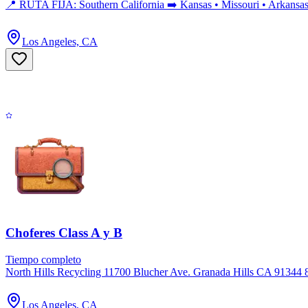
📍 RUTA FIJA: Southern California ➡️ Kansas • Missouri • Arkansa
Los Angeles, CA
Choferes Class A y B
Tiempo completo
North Hills Recycling 11700 Blucher Ave. Granada Hills CA 91344 81
Los Angeles, CA