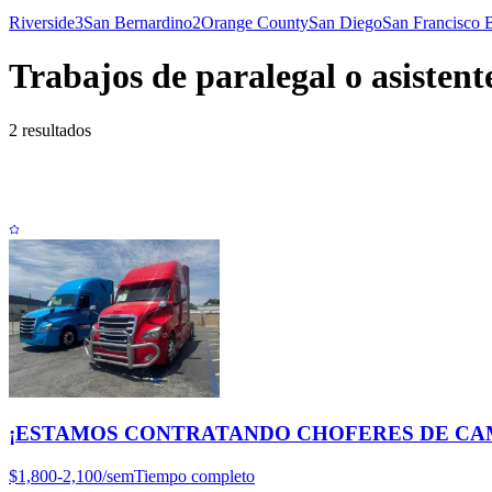
Riverside
3
San Bernardino
2
Orange County
San Diego
San Francisco 
Trabajos de paralegal o asistent
2 resultados
¡ESTAMOS CONTRATANDO CHOFERES DE CAMI
$1,800-2,100/sem
Tiempo completo