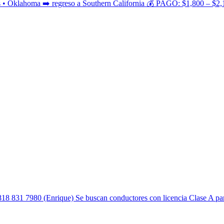
s • Oklahoma ➡️ regreso a Southern California 💰 PAGO: $1,800 – $2
8 831 7980 (Enrique) Se buscan conductores con licencia Clase A par