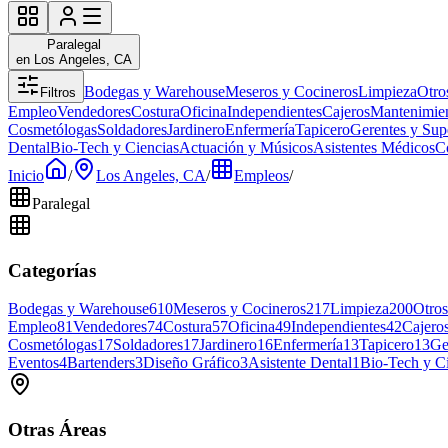
Paralegal
en Los Angeles, CA
Bodegas y Warehouse
Meseros y Cocineros
Limpieza
Otro
Filtros
Empleo
Vendedores
Costura
Oficina
Independientes
Cajeros
Mantenimie
Cosmetólogas
Soldadores
Jardinero
Enfermería
Tapicero
Gerentes y Sup
Dental
Bio-Tech y Ciencias
Actuación y Músicos
Asistentes Médicos
C
Inicio
/
Los Angeles, CA
/
Empleos
/
Paralegal
Categorías
Bodegas y Warehouse
610
Meseros y Cocineros
217
Limpieza
200
Otros
Empleo
81
Vendedores
74
Costura
57
Oficina
49
Independientes
42
Cajero
Cosmetólogas
17
Soldadores
17
Jardinero
16
Enfermería
13
Tapicero
13
Ge
Eventos
4
Bartenders
3
Diseño Gráfico
3
Asistente Dental
1
Bio-Tech y C
Otras Áreas