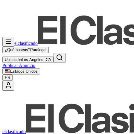
elclasificado
¿Qué buscas?
Paralegal
Ubicación
Los Angeles, CA
Publicar Anuncio
Estados Unidos
ES
elclasificado