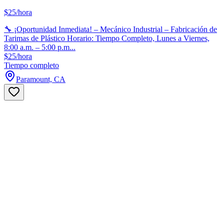
$25/hora
🔧 ¡Oportunidad Inmediata! – Mecánico Industrial – Fabricación de
Tarimas de Plástico Horario: Tiempo Completo, Lunes a Viernes,
8:00 a.m. – 5:00 p.m...
$25/hora
Tiempo completo
Paramount, CA