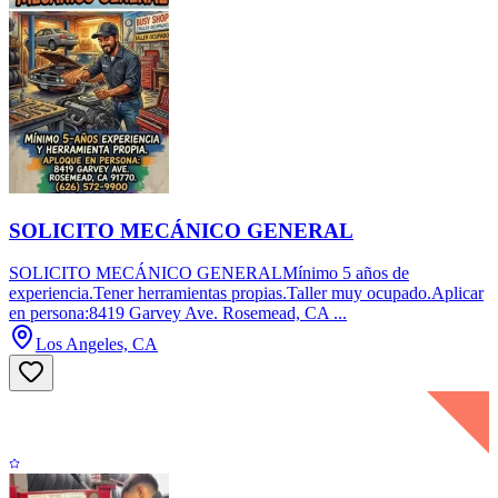
SOLICITO MECÁNICO GENERAL
SOLICITO MECÁNICO GENERALMínimo 5 años de
experiencia.Tener herramientas propias.Taller muy ocupado.Aplicar
en persona:8419 Garvey Ave. Rosemead, CA ...
Los Angeles, CA