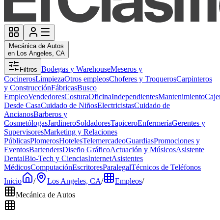
Mecánica de Autos
en Los Angeles, CA
Bodegas y Warehouse
Meseros y
Filtros
Cocineros
Limpieza
Otros empleos
Choferes y Troqueros
Carpinteros
y Construcción
Fábricas
Busco
Empleo
Vendedores
Costura
Oficina
Independientes
Mantenimiento
Caje
Desde Casa
Cuidado de Niños
Electricistas
Cuidado de
Ancianos
Barberos y
Cosmetólogas
Jardinero
Soldadores
Tapicero
Enfermería
Gerentes y
Supervisores
Marketing y Relaciones
Públicas
Plomeros
Hoteles
Telemercadeo
Guardias
Promociones y
Eventos
Bartenders
Diseño Gráfico
Actuación y Músicos
Asistente
Dental
Bio-Tech y Ciencias
Internet
Asistentes
Médicos
Computación
Escritores
Paralegal
Técnicos de Teléfonos
Inicio
/
Los Angeles, CA
/
Empleos
/
Mecánica de Autos