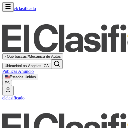
elclasificado
¿Qué buscas?
Mecánica de Autos
Ubicación
Los Angeles, CA
Publicar Anuncio
Estados Unidos
ES
elclasificado