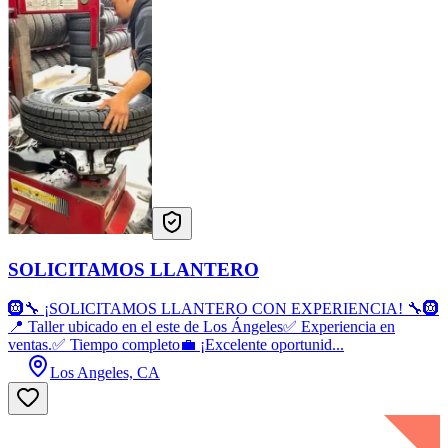
SOLICITAMOS LLANTERO
🛞🔧 ¡SOLICITAMOS LLANTERO CON EXPERIENCIA! 🔧🛞
📍 Taller ubicado en el este de Los Ángeles✅ Experiencia en
ventas.✅ Tiempo completo💼 ¡Excelente oportunid...
Los Angeles, CA