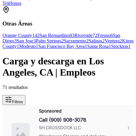
Teléfonos
Otras Áreas
Orange County
142
San Bernardino
83
Riverside
72
Fresno
6
San
Diego
3
San Jose
3
Palm Springs
2
Sacramento
2
Salinas
2
Ventura
2
Kings
County
1
Modesto
1
San Francisco Bay Area
1
Santa Rosa
1
Stockton
1
Carga y descarga en Los
Angeles, CA | Empleos
71
resultados
Filtros