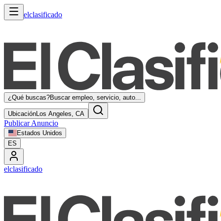
elclasificado
¿Qué buscas?
Buscar empleo, servicio, auto...
Ubicación
Los Angeles, CA
Publicar Anuncio
Estados Unidos
ES
elclasificado