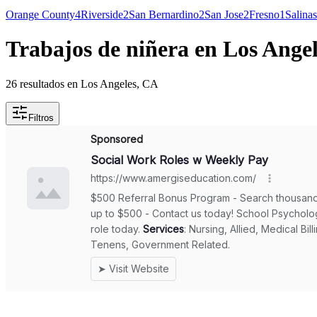
Orange County
4
Riverside
2
San Bernardino
2
San Jose
2
Fresno
1
Salinas
Trabajos de niñera en Los Ange
26 resultados en Los Angeles, CA
Filtros