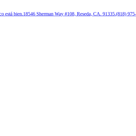
 está bien.18546 Sherman Way #108, Reseda, CA. 91335.(818) 975