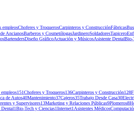
s empleos
Choferes y Troqueros
Carpinteros y Construcción
Fábricas
Bus
 de Ancianos
Barberos y Cosmetólogas
Jardinero
Soldadores
Tapicero
Enf
os
Bartenders
Diseño Gráfico
Actuación y Músicos
Asistente Dental
Bio-
 empleos
151
Choferes y Troqueros
136
Carpinteros y Construcción
128
F
ca de Autos
40
Mantenimiento
37
Cajeros
35
Trabajo Desde Casa
30
Electr
rentes y Supervisores
13
Marketing y Relaciones Públicas
9
Plomeros
8
Ho
e Dental
1
Bio-Tech y Ciencias
1
Internet
1
Asistentes Médicos
Computació