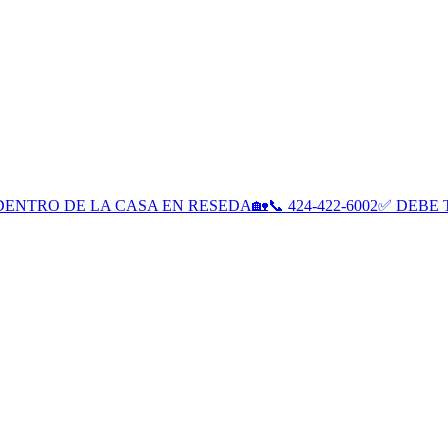
R DENTRO DE LA CASA EN RESEDA🏡📞 424-422-6002✅ DEB