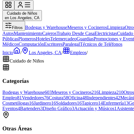
Cuidado de Niños
en Los Angeles, CA
Bodegas y Warehouse
Meseros y Cocineros
Limpieza
Otro
Filtros
Autos
Mantenimiento
Cajeros
Trabajo Desde Casa
Electricistas
Cuidado
Públicas
Plomeros
Hoteles
Telemercadeo
Guardias
Promociones y Event
Médicos
Computación
Escritores
Paralegal
Técnicos de Teléfonos
Inicio
/
Los Angeles, CA
/
Empleos
/
Cuidado de Niños
Categorías
Bodegas y Warehouse
603
Meseros y Cocineros
216
Limpieza
210
Otros
Empleo
81
Vendedores
76
Costura
58
Oficina
48
Independientes
42
Mecáni
Cosmetólogas
16
Jardinero
16
Soldadores
16
Tapicero
14
Enfermería
13
Ge
Eventos
4
Bartenders
3
Diseño Gráfico
3
Actuación y Músicos
1
Asistent
Otras Áreas