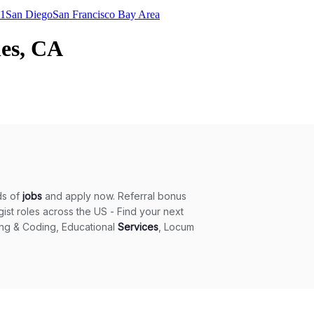
1
San Diego
San Francisco Bay Area
les, CA