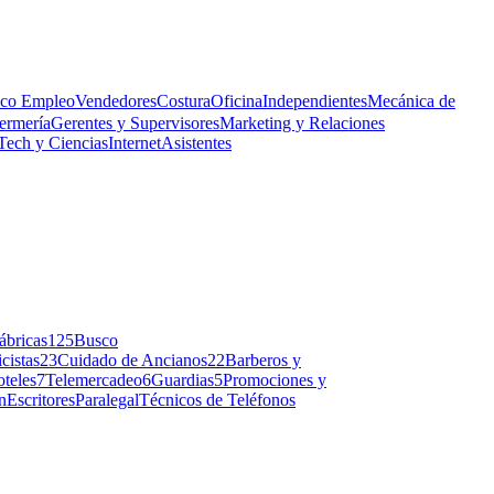
co Empleo
Vendedores
Costura
Oficina
Independientes
Mecánica de
ermería
Gerentes y Supervisores
Marketing y Relaciones
Tech y Ciencias
Internet
Asistentes
ábricas
125
Busco
icistas
23
Cuidado de Ancianos
22
Barberos y
teles
7
Telemercadeo
6
Guardias
5
Promociones y
n
Escritores
Paralegal
Técnicos de Teléfonos