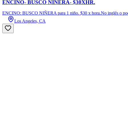
ENCINO- BUSCO NIÑERA- $30XHR.
ENCINO: BUSCO NIÑERA para 1 niño. $30 x hora.No inglés o poco
Los Angeles, CA