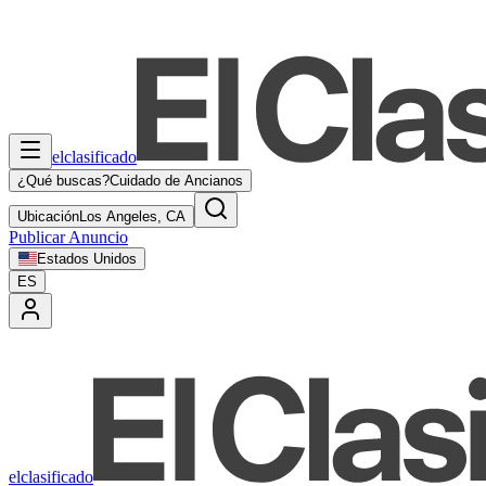
elclasificado
¿Qué buscas?
Cuidado de Ancianos
Ubicación
Los Angeles, CA
Publicar Anuncio
Estados Unidos
ES
elclasificado