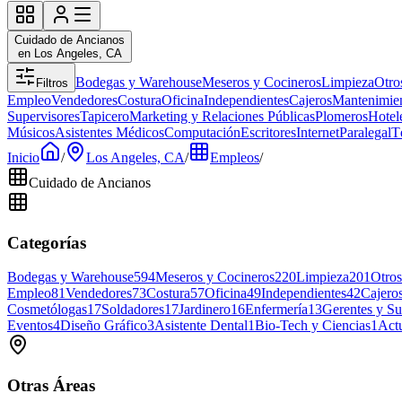
Cuidado de Ancianos
en Los Angeles, CA
Bodegas y Warehouse
Meseros y Cocineros
Limpieza
Otro
Filtros
Empleo
Vendedores
Costura
Oficina
Independientes
Cajeros
Mantenimie
Supervisores
Tapicero
Marketing y Relaciones Públicas
Plomeros
Hotel
Músicos
Asistentes Médicos
Computación
Escritores
Internet
Paralegal
T
Inicio
/
Los Angeles, CA
/
Empleos
/
Cuidado de Ancianos
Categorías
Bodegas y Warehouse
594
Meseros y Cocineros
220
Limpieza
201
Otros
Empleo
81
Vendedores
73
Costura
57
Oficina
49
Independientes
42
Cajero
Cosmetólogas
17
Soldadores
17
Jardinero
16
Enfermería
13
Gerentes y Su
Eventos
4
Diseño Gráfico
3
Asistente Dental
1
Bio-Tech y Ciencias
1
Act
Otras Áreas