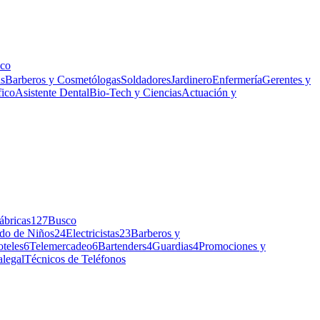
co
as
Barberos y Cosmetólogas
Soldadores
Jardinero
Enfermería
Gerentes y
fico
Asistente Dental
Bio-Tech y Ciencias
Actuación y
ábricas
127
Busco
do de Niños
24
Electricistas
23
Barberos y
teles
6
Telemercadeo
6
Bartenders
4
Guardias
4
Promociones y
alegal
Técnicos de Teléfonos