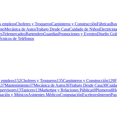
s empleos
Choferes y Troqueros
Carpinteros y Construcción
Fábricas
Bus
nto
Mecánica de Autos
Trabajo Desde Casa
Cuidado de Niños
Electricist
es
Telemercadeo
Bartenders
Guardias
Promociones y Eventos
Diseño Grá
écnicos de Teléfonos
 empleos
152
Choferes y Troqueros
135
Carpinteros y Construcción
129
F
s
37
Mantenimiento
37
Mecánica de Autos
36
Trabajo Desde Casa
30
Cuida
pervisores
13
Tapicero
13
Marketing y Relaciones Públicas
9
Plomeros
8
Ho
uación y Músicos
Asistentes Médicos
Computación
Escritores
Internet
Par