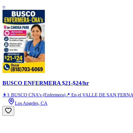
BUSCO ENFERMERA $21-$24/hr
👩⚕️ BUSCO CNA's (Enfermera)📍 En el VALLE DE SAN FERNANDO ¡Bi
Los Angeles, CA