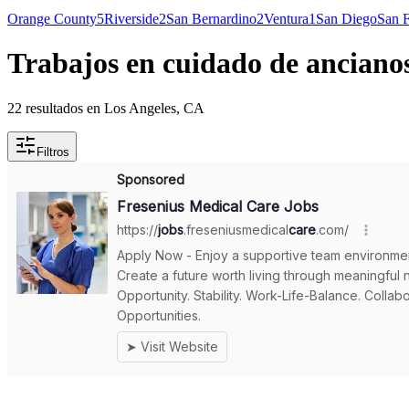
Orange County
5
Riverside
2
San Bernardino
2
Ventura
1
San Diego
San F
Trabajos en cuidado de anciano
22 resultados en Los Angeles, CA
Filtros