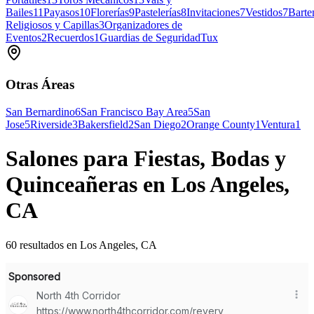
Bailes
11
Payasos
10
Florerías
9
Pastelerías
8
Invitaciones
7
Vestidos
7
Barte
Religiosos y Capillas
3
Organizadores de
Eventos
2
Recuerdos
1
Guardias de Seguridad
Tux
Otras Áreas
San Bernardino
6
San Francisco Bay Area
5
San
Jose
5
Riverside
3
Bakersfield
2
San Diego
2
Orange County
1
Ventura
1
Salones para Fiestas, Bodas y
Quinceañeras en Los Angeles,
CA
60 resultados en Los Angeles, CA