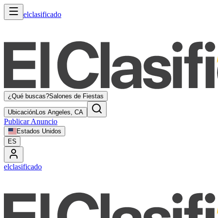
elclasificado
¿Qué buscas?
Salones de Fiestas
Ubicación
Los Angeles, CA
Publicar Anuncio
Estados Unidos
ES
elclasificado