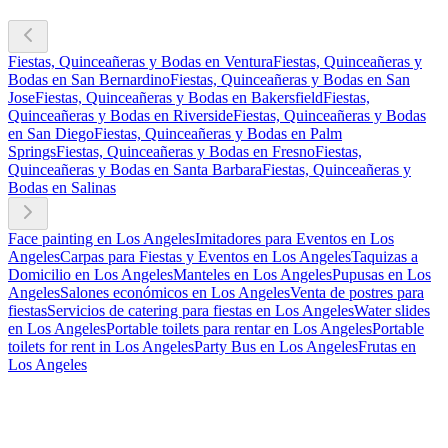
Fiestas, Quinceañeras y Bodas en Ventura
Fiestas, Quinceañeras y
Bodas en San Bernardino
Fiestas, Quinceañeras y Bodas en San
Jose
Fiestas, Quinceañeras y Bodas en Bakersfield
Fiestas,
Quinceañeras y Bodas en Riverside
Fiestas, Quinceañeras y Bodas
en San Diego
Fiestas, Quinceañeras y Bodas en Palm
Springs
Fiestas, Quinceañeras y Bodas en Fresno
Fiestas,
Quinceañeras y Bodas en Santa Barbara
Fiestas, Quinceañeras y
Bodas en Salinas
Face painting en Los Angeles
Imitadores para Eventos en Los
Angeles
Carpas para Fiestas y Eventos en Los Angeles
Taquizas a
Domicilio en Los Angeles
Manteles en Los Angeles
Pupusas en Los
Angeles
Salones económicos en Los Angeles
Venta de postres para
fiestas
Servicios de catering para fiestas en Los Angeles
Water slides
en Los Angeles
Portable toilets para rentar en Los Angeles
Portable
toilets for rent in Los Angeles
Party Bus en Los Angeles
Frutas en
Los Angeles