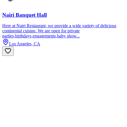
Nairi Banquet Hall
Here at Nairi Restaurant, we provide a wide variety of delicious
continental cuisine. We are open for private
parties,birthdays,engagements,baby show...
Los Angeles, CA