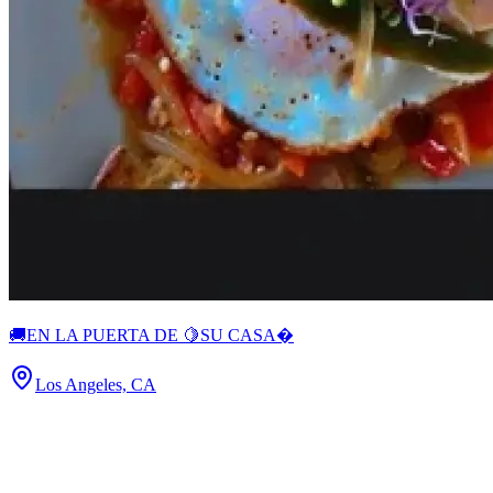
🚚EN LA PUERTA DE 🍋SU CASA�
Los Angeles, CA