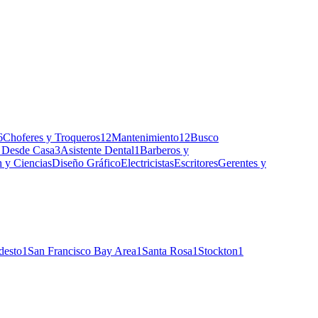
6
Choferes y Troqueros
12
Mantenimiento
12
Busco
 Desde Casa
3
Asistente Dental
1
Barberos y
 y Ciencias
Diseño Gráfico
Electricistas
Escritores
Gerentes y
esto
1
San Francisco Bay Area
1
Santa Rosa
1
Stockton
1