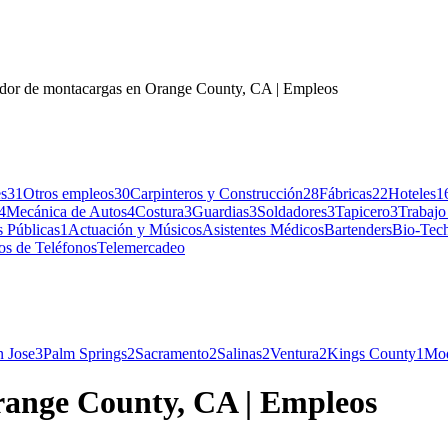
dor de montacargas en Orange County, CA | Empleos
s
31
Otros empleos
30
Carpinteros y Construcción
28
Fábricas
22
Hoteles
1
4
Mecánica de Autos
4
Costura
3
Guardias
3
Soldadores
3
Tapicero
3
Trabajo
 Públicas
1
Actuación y Músicos
Asistentes Médicos
Bartenders
Bio-Tech
os de Teléfonos
Telemercadeo
n Jose
3
Palm Springs
2
Sacramento
2
Salinas
2
Ventura
2
Kings County
1
Mod
ange County, CA | Empleos