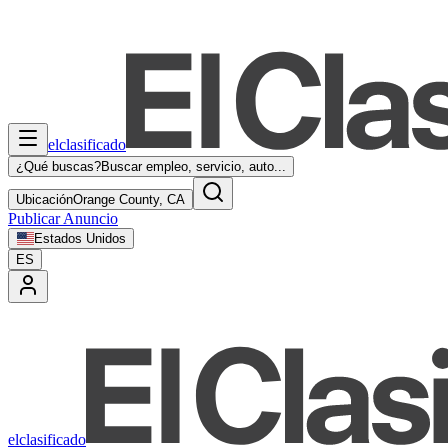
elclasificado
¿Qué buscas?
Buscar empleo, servicio, auto...
Ubicación
Orange County, CA
Publicar Anuncio
Estados Unidos
ES
elclasificado