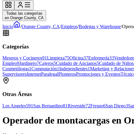
Todas las categorías
en Orange County, CA
Inicio
/
Orange County, CA
/
Empleos
/
Bodegas y Warehouse
/
Opera
Categorías
Meseros y Cocineros
91
Limpieza
75
Oficina
37
Enfermería
33
Vendedore
Empleo
9
Jardinero
7
Cajeros
5
Cuidado de Ancianos
5
Cuidado de Niños
Cosmetólogas
1
Computación
1
Independientes
1
Marketing y Relaciones
Supervisores
Internet
Paralegal
Plomeros
Promociones y Eventos
Técnic
Otras Áreas
Los Angeles
591
San Bernardino
81
Riverside
72
Fresno
6
San Diego
3
Sa
Operador de montacargas en Or