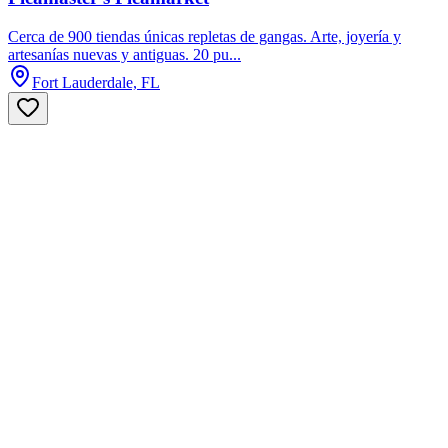
Cerca de 900 tiendas únicas repletas de gangas. Arte, joyería y
artesanías nuevas y antiguas. 20 pu...
Fort Lauderdale, FL