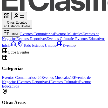
Otros Eventos
en Estados Unidos
Eventos Comunitarios
Eventos Musicales
Eventos de
Filtros
Negocios
Eventos Deportivos
Eventos Culturales
Eventos Educativos
Inicio
/
Todo Estados Unidos
/
Eventos
/
Otros Eventos
Categorías
Eventos Comunitarios
426
Eventos Musicales
13
Eventos de
Negocios
1
Eventos Deportivos
1
Eventos Culturales
Eventos
Educativos
Otras Áreas