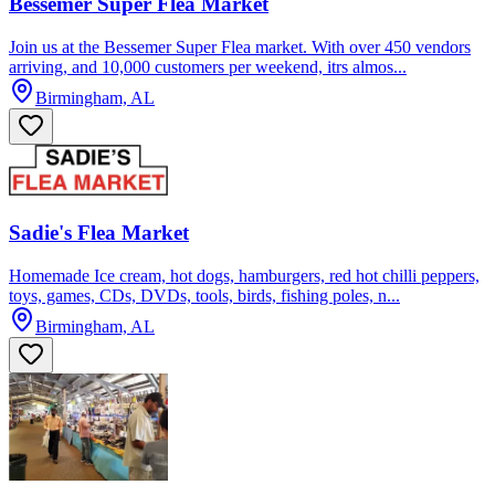
Bessemer Super Flea Market
Join us at the Bessemer Super Flea market. With over 450 vendors
arriving, and 10,000 customers per weekend, itrs almos...
Birmingham, AL
Sadie's Flea Market
Homemade Ice cream, hot dogs, hamburgers, red hot chilli peppers,
toys, games, CDs, DVDs, tools, birds, fishing poles, n...
Birmingham, AL