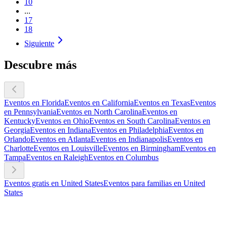
10
...
17
18
Siguiente
Descubre más
Eventos en Florida
Eventos en California
Eventos en Texas
Eventos
en Pennsylvania
Eventos en North Carolina
Eventos en
Kentucky
Eventos en Ohio
Eventos en South Carolina
Eventos en
Georgia
Eventos en Indiana
Eventos en Philadelphia
Eventos en
Orlando
Eventos en Atlanta
Eventos en Indianapolis
Eventos en
Charlotte
Eventos en Louisville
Eventos en Birmingham
Eventos en
Tampa
Eventos en Raleigh
Eventos en Columbus
Eventos gratis en United States
Eventos para familias en United
States