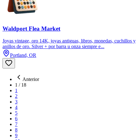
Waldport Flea Market
Joyas vintage, oro 14K, joyas antiguas, libros, monedas, cuchillos y
anillos de oro. Silver + por barra u onza siempre e...
Portland, OR
Anterior
1
/
18
1
2
3
4
5
6
7
8
9