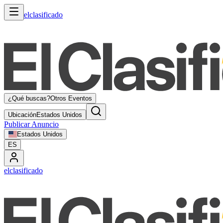
elclasificado
¿Qué buscas?
Otros Eventos
Ubicación
Estados Unidos
Publicar Anuncio
Estados Unidos
ES
elclasificado