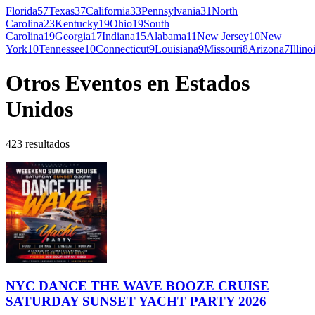
Florida
57
Texas
37
California
33
Pennsylvania
31
North
Carolina
23
Kentucky
19
Ohio
19
South
Carolina
19
Georgia
17
Indiana
15
Alabama
11
New Jersey
10
New
York
10
Tennessee
10
Connecticut
9
Louisiana
9
Missouri
8
Arizona
7
Illino
Otros Eventos en Estados
Unidos
423 resultados
NYC DANCE THE WAVE BOOZE CRUISE
SATURDAY SUNSET YACHT PARTY 2026