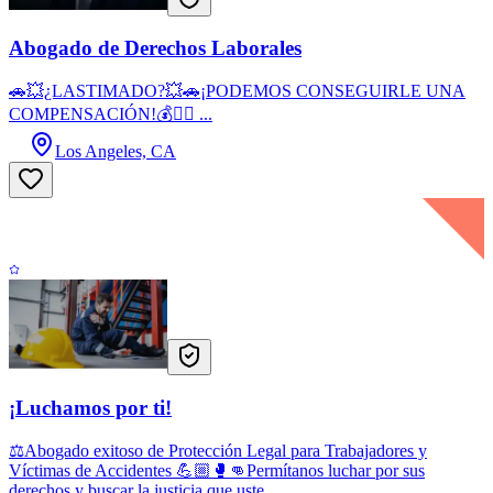
Abogado de Derechos Laborales
🚗💥¿LASTIMADO?💥🚗¡PODEMOS CONSEGUIRLE UNA
COMPENSACIÓN!💰👷‍♂️ ...
Los Angeles, CA
¡Luchamos por ti!
⚖️Abogado exitoso de Protección Legal para Trabajadores y
Víctimas de Accidentes 💪🏼🥊👊Permítanos luchar por sus
derechos y buscar la justicia que uste...