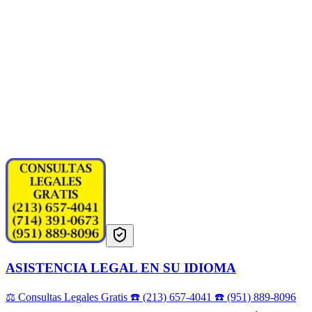
ASISTENCIA LEGAL EN SU IDIOMA
⚖️ Consultas Legales Gratis ☎️ (213) 657-4041 ☎️ (951) 889-8096