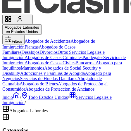
Abogados Laborales
en Estados Unidos
Abogados de Accidentes
Abogados de
Filtros
Inmigración
Fianzas
Abogados de Casos
Familiares
Desalojos
Divorcios
Otros Servicios Legales e
Inmigración
Abogados de Casos Criminales
Paralegales
Servicios de
Inmigración
Abogados de Casos Civiles
Bancarrota
Abogado para
Inquilinos
Matrimonios
Abogados de Social Security y
Disability
Adopciones y Familias de Acogida
Abogado para
Negocios
Servicios de Huellas Dactilares
Abogados de
Cannabis
Abogados de Bienes
Abogados de Protección al
Consumidor
Abogados de Proteccion de Ancianos
Inicio
/
Todo Estados Unidos
/
Servicios Legales e
Inmigración
/
Abogados Laborales
Categorías