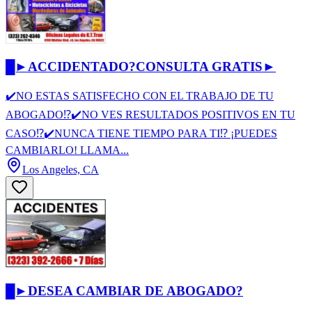
█►ACCIDENTADO?CONSULTA GRATIS►
✔️NO ESTAS SATISFECHO CON EL TRABAJO DE TU
ABOGADO⁉️✔️NO VES RESULTADOS POSITIVOS EN TU
CASO⁉️✔️NUNCA TIENE TIEMPO PARA TI⁉️ ¡PUEDES
CAMBIARLO! LLAMA...
Los Angeles, CA
█►DESEA CAMBIAR DE ABOGADO?