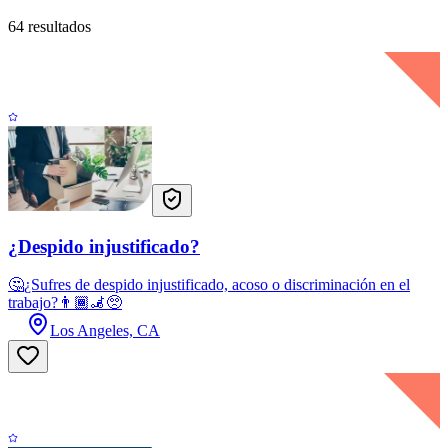
64 resultados
¿Despido injustificado?
🤔¿Sufres de despido injustificado, acoso o discriminación en el
trabajo?👨🏾‍🦼🥺
Los Angeles, CA