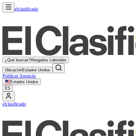
elclasificado
¿Qué buscas?
Abogados Laborales
Ubicación
Estados Unidos
Publicar Anuncio
Estados Unidos
ES
elclasificado