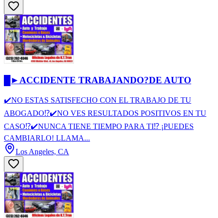
█►ACCIDENTE TRABAJANDO?DE AUTO
✔️NO ESTAS SATISFECHO CON EL TRABAJO DE TU
ABOGADO⁉️✔️NO VES RESULTADOS POSITIVOS EN TU
CASO⁉️✔️NUNCA TIENE TIEMPO PARA TI⁉️ ¡PUEDES
CAMBIARLO! LLAMA...
Los Angeles, CA