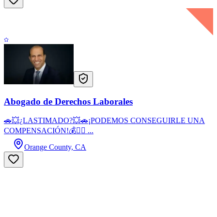
Abogado de Derechos Laborales
🚗💥¿LASTIMADO?💥🚗¡PODEMOS CONSEGUIRLE UNA
COMPENSACIÓN!💰👷‍♂️ ...
Orange County, CA