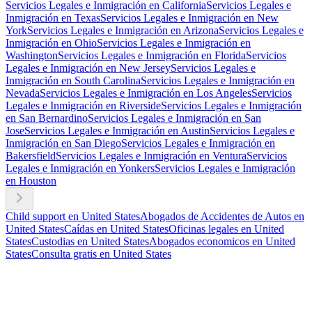
Servicios Legales e Inmigración en California
Servicios Legales e
Inmigración en Texas
Servicios Legales e Inmigración en New
York
Servicios Legales e Inmigración en Arizona
Servicios Legales e
Inmigración en Ohio
Servicios Legales e Inmigración en
Washington
Servicios Legales e Inmigración en Florida
Servicios
Legales e Inmigración en New Jersey
Servicios Legales e
Inmigración en South Carolina
Servicios Legales e Inmigración en
Nevada
Servicios Legales e Inmigración en Los Angeles
Servicios
Legales e Inmigración en Riverside
Servicios Legales e Inmigración
en San Bernardino
Servicios Legales e Inmigración en San
Jose
Servicios Legales e Inmigración en Austin
Servicios Legales e
Inmigración en San Diego
Servicios Legales e Inmigración en
Bakersfield
Servicios Legales e Inmigración en Ventura
Servicios
Legales e Inmigración en Yonkers
Servicios Legales e Inmigración
en Houston
Child support en United States
Abogados de Accidentes de Autos en
United States
Caídas en United States
Oficinas legales en United
States
Custodias en United States
Abogados economicos en United
States
Consulta gratis en United States