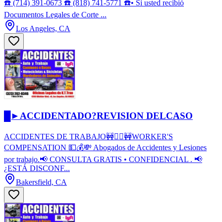
☎️ (714) 391-0673 ☎️ (818) 741-5771 ☎️• Si usted recibió
Documentos Legales de Corte ...
Los Angeles, CA
█►ACCIDENTADO?REVISION DELCASO
ACCIDENTES DE TRABAJO🚧👷‍♂️🚧WORKER'S
COMPENSATION 💵💰💸 Abogados de Accidentes y Lesiones
por trabajo.📢 CONSULTA GRATIS • CONFIDENCIAL . 📢
¿ESTÁ DISCONF...
Bakersfield, CA