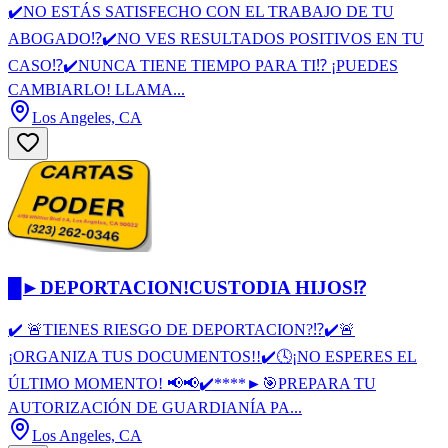
✔️NO ESTÁS SATISFECHO CON EL TRABAJO DE TU
ABOGADO⁉️✔️NO VES RESULTADOS POSITIVOS EN TU
CASO⁉️✔️NUNCA TIENE TIEMPO PARA TI⁉️ ¡PUEDES
CAMBIARLO! LLAMA...
Los Angeles, CA
█►DEPORTACION!CUSTODIA HIJOS⁉
✔️️ 🚨TIENES RIESGO DE DEPORTACION?⁉️✔️🚨
¡ORGANIZA TUS DOCUMENTOS!!✔️🕓¡NO ESPERES EL
ÚLTIMO MOMENTO! 📢📢✔️****►🎯PREPARA TU
AUTORIZACIÓN DE GUARDIANÍA PA...
Los Angeles, CA