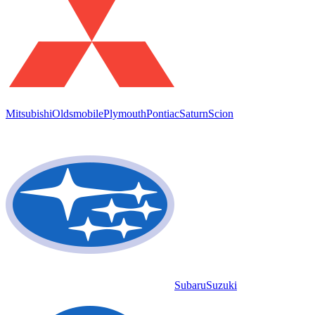
Mitsubishi
Oldsmobile
Plymouth
Pontiac
Saturn
Scion
Subaru
Suzuki