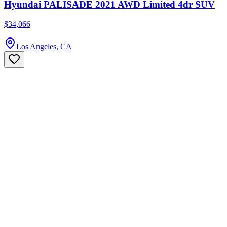
Hyundai PALISADE 2021 AWD Limited 4dr SUV
$34,066
Los Angeles, CA