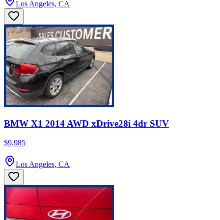
Los Angeles, CA
BMW X1 2014 AWD xDrive28i 4dr SUV
$9,985
Los Angeles, CA