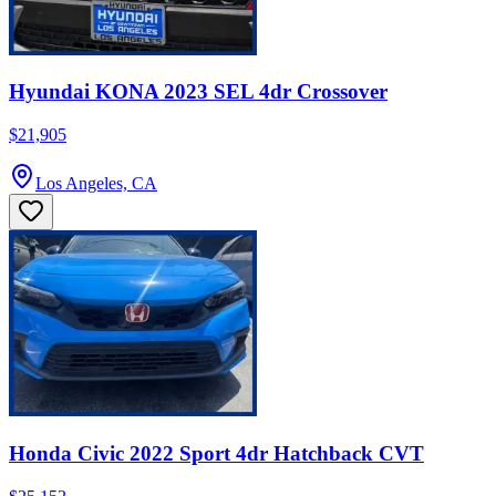
Hyundai KONA 2023 SEL 4dr Crossover
$21,905
Los Angeles, CA
Honda Civic 2022 Sport 4dr Hatchback CVT