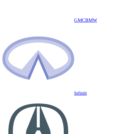
GMC
BMW
Infiniti