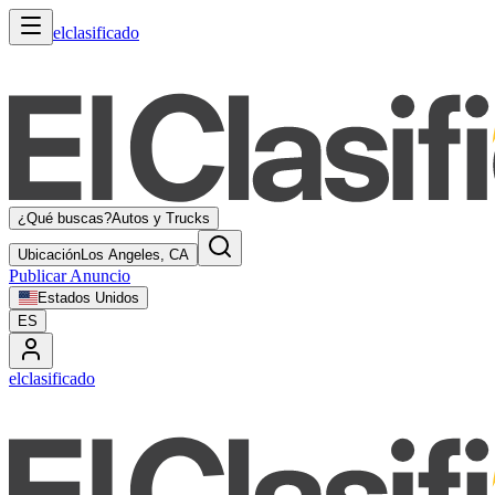
elclasificado
¿Qué buscas?
Autos y Trucks
Ubicación
Los Angeles, CA
Publicar Anuncio
Estados Unidos
ES
elclasificado