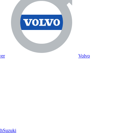
ver
Volvo
th
Suzuki