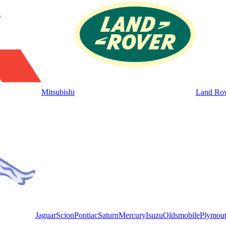
Mitsubishi
Land Ro
Jaguar
Scion
Pontiac
Saturn
Mercury
Isuzu
Oldsmobile
Plymou