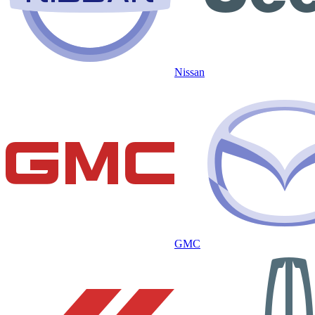
Nissan
GMC