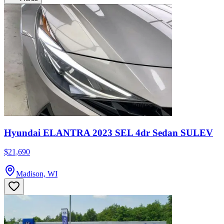
Hyundai ELANTRA 2023 SEL 4dr Sedan SULEV
$21,690
Madison, WI