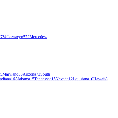
77
Volkswagen
572
Mercedes-
95
Maryland
83
Arizona
73
South
Indiana
16
Alabama
15
Tennessee
15
Nevada
12
Louisiana
10
Hawaii
8