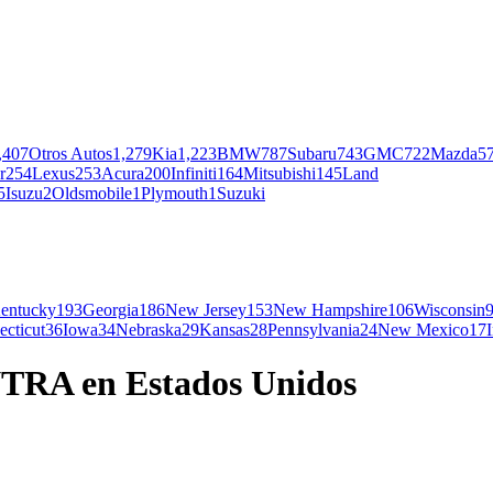
,407
Otros Autos
1,279
Kia
1,223
BMW
787
Subaru
743
GMC
722
Mazda
5
r
254
Lexus
253
Acura
200
Infiniti
164
Mitsubishi
145
Land
5
Isuzu
2
Oldsmobile
1
Plymouth
1
Suzuki
entucky
193
Georgia
186
New Jersey
153
New Hampshire
106
Wisconsin
cticut
36
Iowa
34
Nebraska
29
Kansas
28
Pennsylvania
24
New Mexico
17
TRA en Estados Unidos