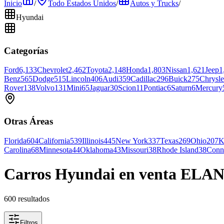
Inicio
/
Todo Estados Unidos
/
Autos y Trucks
/
Hyundai
Categorías
Ford
6,133
Chevrolet
2,462
Toyota
2,148
Honda
1,803
Nissan
1,621
Jeep
1
Benz
565
Dodge
515
Lincoln
406
Audi
359
Cadillac
296
Buick
275
Chrysle
Rover
138
Volvo
131
Mini
65
Jaguar
30
Scion
11
Pontiac
6
Saturn
6
Mercury
Otras Áreas
Florida
604
California
539
Illinois
445
New York
337
Texas
269
Ohio
207
K
Carolina
68
Minnesota
44
Oklahoma
43
Missouri
38
Rhode Island
38
Conne
Carros Hyundai en venta ELAN
600 resultados
Filtros