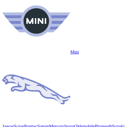
Mini
Jaguar
Scion
Pontiac
Saturn
Mercury
Isuzu
Oldsmobile
Plymouth
Suzuki