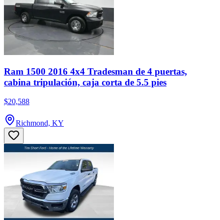
Ram 1500 2016 4x4 Tradesman de 4 puertas,
cabina tripulación, caja corta de 5.5 pies
$20,588
Richmond, KY