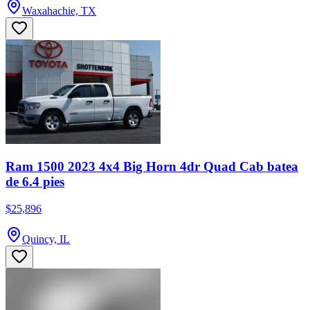
Waxahachie, TX
Ram 1500 2023 4x4 Big Horn 4dr Quad Cab batea
de 6.4 pies
$25,896
Quincy, IL