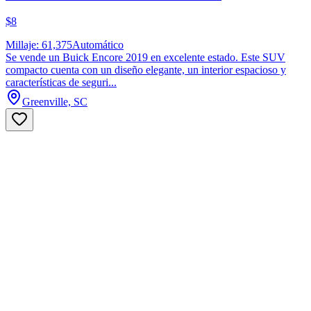
$8
Millaje: 61,375
Automático
Se vende un Buick Encore 2019 en excelente estado. Este SUV
compacto cuenta con un diseño elegante, un interior espacioso y
características de seguri...
Greenville, SC