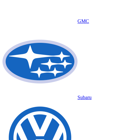
GMC
Subaru