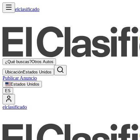
elclasificado
¿Qué buscas?
Otros Autos
Ubicación
Estados Unidos
Publicar Anuncio
Estados Unidos
ES
elclasificado