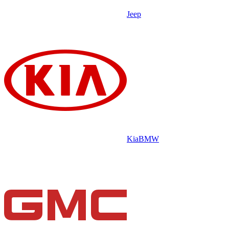
Jeep
Kia
BMW