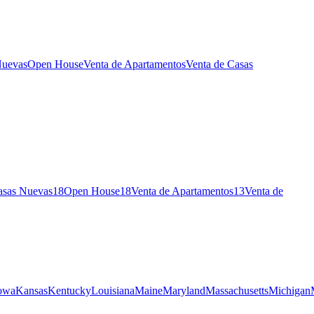
Nuevas
Open House
Venta de Apartamentos
Venta de Casas
asas Nuevas
18
Open House
18
Venta de Apartamentos
13
Venta de
owa
Kansas
Kentucky
Louisiana
Maine
Maryland
Massachusetts
Michigan