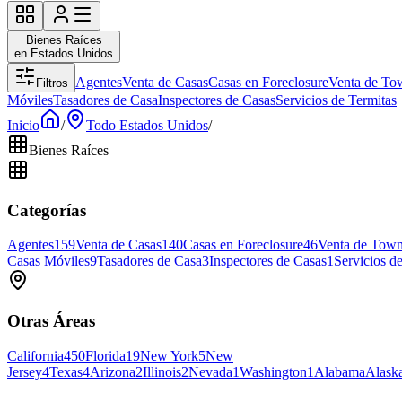
Bienes Raíces
en Estados Unidos
Agentes
Venta de Casas
Casas en Foreclosure
Venta de To
Filtros
Móviles
Tasadores de Casa
Inspectores de Casas
Servicios de Termitas
Inicio
/
Todo Estados Unidos
/
Bienes Raíces
Categorías
Agentes
159
Venta de Casas
140
Casas en Foreclosure
46
Venta de Tow
Casas Móviles
9
Tasadores de Casa
3
Inspectores de Casas
1
Servicios d
Otras Áreas
California
450
Florida
19
New York
5
New
Jersey
4
Texas
4
Arizona
2
Illinois
2
Nevada
1
Washington
1
Alabama
Alask