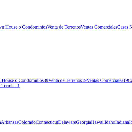
wn House o Condominios
Venta de Terrenos
Ventas Comerciales
Casas 
n House o Condominios
39
Venta de Terrenos
19
Ventas Comerciales
19
C
e Termitas
1
a
Arkansas
Colorado
Connecticut
Delaware
Georgia
Hawaii
Idaho
Indiana
I