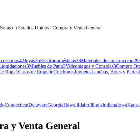
Sofas en Estados Unidos | Compra y Venta General
ccesorios
42
Joyas
35
Electrodomésticos
33
Materiales de construccion
29
Liquidaciones
3
Muebles de Patio
3
Videojuegos y Consolas
3
Compro Or
 de Ropa
1
Casas de Empeño
Colchones
Juguetes
Lanchas, Botes y Partes
ado
Connecticut
Delaware
Georgia
Hawaii
Idaho
Illinois
Indiana
Iowa
Kansa
ra y Venta General