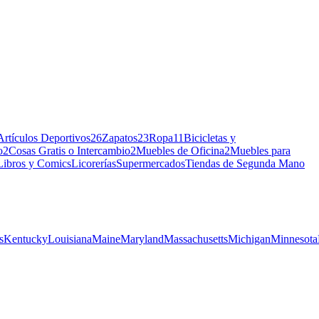
Artículos Deportivos
26
Zapatos
23
Ropa
11
Bicicletas y
o
2
Cosas Gratis o Intercambio
2
Muebles de Oficina
2
Muebles para
Libros y Comics
Licorerías
Supermercados
Tiendas de Segunda Mano
s
Kentucky
Louisiana
Maine
Maryland
Massachusetts
Michigan
Minnesota