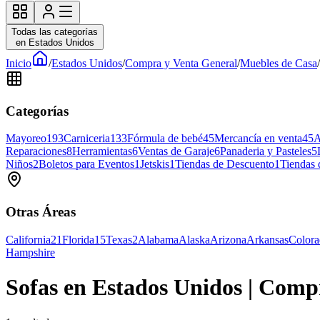
Todas las categorías
en Estados Unidos
Inicio
/
Estados Unidos
/
Compra y Venta General
/
Muebles de Casa
/
Categorías
Mayoreo
193
Carniceria
133
Fórmula de bebé
45
Mercancía en venta
45
A
Reparaciones
8
Herramientas
6
Ventas de Garaje
6
Panaderia y Pasteles
5
Niños
2
Boletos para Eventos
1
Jetskis
1
Tiendas de Descuento
1
Tiendas
Otras Áreas
California
21
Florida
15
Texas
2
Alabama
Alaska
Arizona
Arkansas
Color
Hampshire
Sofas en Estados Unidos | Comp