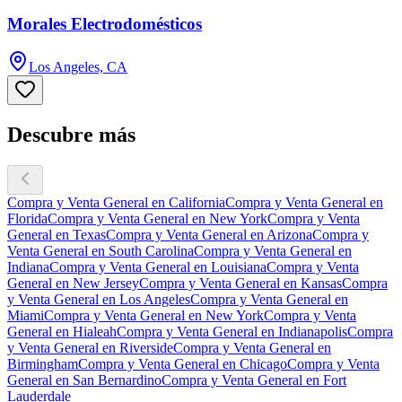
Morales Electrodomésticos
Los Angeles, CA
Descubre más
Compra y Venta General en California
Compra y Venta General en
Florida
Compra y Venta General en New York
Compra y Venta
General en Texas
Compra y Venta General en Arizona
Compra y
Venta General en South Carolina
Compra y Venta General en
Indiana
Compra y Venta General en Louisiana
Compra y Venta
General en New Jersey
Compra y Venta General en Kansas
Compra
y Venta General en Los Angeles
Compra y Venta General en
Miami
Compra y Venta General en New York
Compra y Venta
General en Hialeah
Compra y Venta General en Indianapolis
Compra
y Venta General en Riverside
Compra y Venta General en
Birmingham
Compra y Venta General en Chicago
Compra y Venta
General en San Bernardino
Compra y Venta General en Fort
Lauderdale