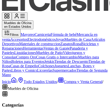
Muebles de Oficina
en Estados Unidos
Mayoreo
Carniceria
Fórmula de bebé
Mercancía en
Filtros
venta
Accesorios
Electrodomésticos
Joyas
Muebles de Casa
Artículos
Deportivos
Materiales de construccion
Zapatos
Ropa
Bicicletas y
Reparaciones
Herramientas
Ventas de Garaje
Panaderia y
Pasteles
Liquidaciones
Muebles de Patio
Videojuegos y
Consolas
Compro Oro
Cosas Gratis o Intercambio
Muebles para
Niños
Boletos para Eventos
Jetskis
Tiendas de Descuento
Tiendas de
Ropa
Casas de Empeño
Colchones
Juguetes
Lanchas, Botes y
Partes
Libros y Comics
Licorerías
Supermercados
Tiendas de Segunda
Mano
Inicio
/
Todo Estados Unidos
/
Compra y Venta General
/
Muebles de Oficina
Categorías