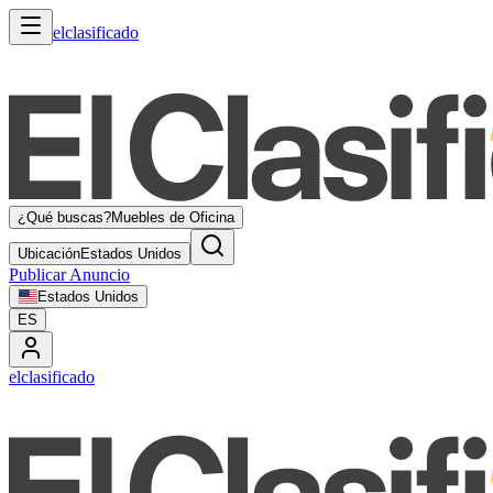
elclasificado
¿Qué buscas?
Muebles de Oficina
Ubicación
Estados Unidos
Publicar Anuncio
Estados Unidos
ES
elclasificado