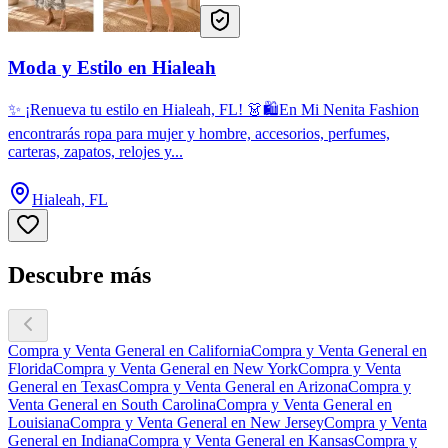
Moda y Estilo en Hialeah
✨ ¡Renueva tu estilo en Hialeah, FL! 👗🛍️En Mi Nenita Fashion
encontrarás ropa para mujer y hombre, accesorios, perfumes,
carteras, zapatos, relojes y...
Hialeah, FL
Descubre más
Compra y Venta General en California
Compra y Venta General en
Florida
Compra y Venta General en New York
Compra y Venta
General en Texas
Compra y Venta General en Arizona
Compra y
Venta General en South Carolina
Compra y Venta General en
Louisiana
Compra y Venta General en New Jersey
Compra y Venta
General en Indiana
Compra y Venta General en Kansas
Compra y