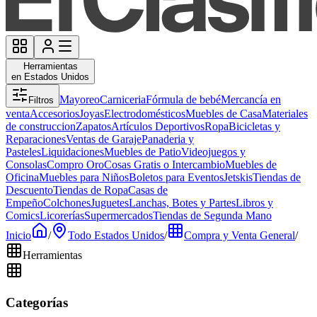
Herramientas
en Estados Unidos
Mayoreo
Carniceria
Fórmula de bebé
Mercancía en
Filtros
venta
Accesorios
Joyas
Electrodomésticos
Muebles de Casa
Materiales
de construccion
Zapatos
Artículos Deportivos
Ropa
Bicicletas y
Reparaciones
Ventas de Garaje
Panaderia y
Pasteles
Liquidaciones
Muebles de Patio
Videojuegos y
Consolas
Compro Oro
Cosas Gratis o Intercambio
Muebles de
Oficina
Muebles para Niños
Boletos para Eventos
Jetskis
Tiendas de
Descuento
Tiendas de Ropa
Casas de
Empeño
Colchones
Juguetes
Lanchas, Botes y Partes
Libros y
Comics
Licorerías
Supermercados
Tiendas de Segunda Mano
Inicio
/
Todo Estados Unidos
/
Compra y Venta General
/
Herramientas
Categorías