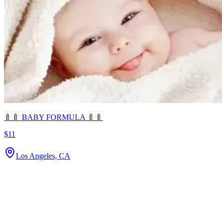
🍼🍼 BABY FORMULA 🍼🍼
$11
Los Angeles, CA