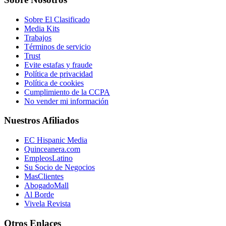
Sobre El Clasificado
Media Kits
Trabajos
Términos de servicio
Trust
Evite estafas y fraude
Política de privacidad
Política de cookies
Cumplimiento de la CCPA
No vender mi información
Nuestros Afiliados
EC Hispanic Media
Quinceanera.com
EmpleosLatino
Su Socio de Negocios
MasClientes
AbogadoMall
Al Borde
Vivela Revista
Otros Enlaces