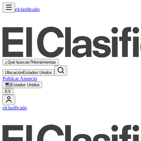
elclasificado
¿Qué buscas?
Herramientas
Ubicación
Estados Unidos
Publicar Anuncio
Estados Unidos
ES
elclasificado