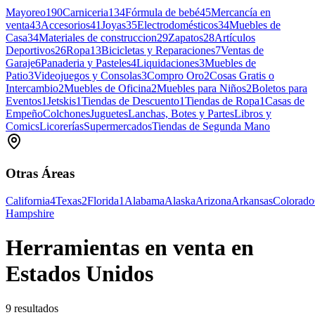
Mayoreo
190
Carniceria
134
Fórmula de bebé
45
Mercancía en
venta
43
Accesorios
41
Joyas
35
Electrodomésticos
34
Muebles de
Casa
34
Materiales de construccion
29
Zapatos
28
Artículos
Deportivos
26
Ropa
13
Bicicletas y Reparaciones
7
Ventas de
Garaje
6
Panaderia y Pasteles
4
Liquidaciones
3
Muebles de
Patio
3
Videojuegos y Consolas
3
Compro Oro
2
Cosas Gratis o
Intercambio
2
Muebles de Oficina
2
Muebles para Niños
2
Boletos para
Eventos
1
Jetskis
1
Tiendas de Descuento
1
Tiendas de Ropa
1
Casas de
Empeño
Colchones
Juguetes
Lanchas, Botes y Partes
Libros y
Comics
Licorerías
Supermercados
Tiendas de Segunda Mano
Otras Áreas
California
4
Texas
2
Florida
1
Alabama
Alaska
Arizona
Arkansas
Colorado
Hampshire
Herramientas en venta en
Estados Unidos
9 resultados