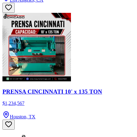
PRENSA CINCINNATI 10' x 135 TON
$1,234,567
Houston, TX