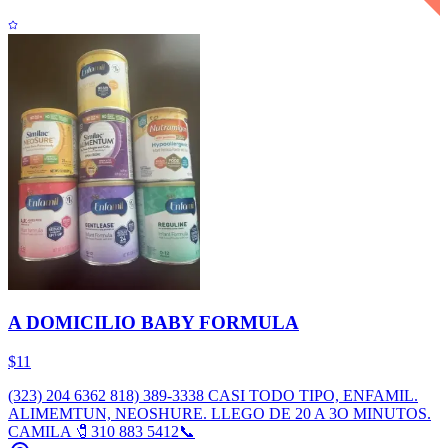
A DOMICILIO BABY FORMULA
$11
(323) 204 6362 818) 389-3338 CASI TODO TIPO, ENFAMIL.
ALIMEMTUN, NEOSHURE. LLEGO DE 20 A 3O MINUTOS.
CAMILA 🧷310 883 5412📞