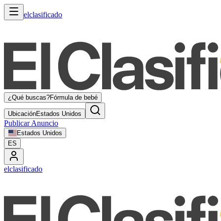
elclasificado
¿Qué buscas?
Fórmula de bebé
Ubicación
Estados Unidos
Publicar Anuncio
Estados Unidos
ES
elclasificado