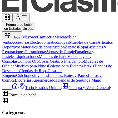
Fórmula de bebé
en Estados Unidos
Mayoreo
Carniceria
Mercancía en
Filtros
venta
Accesorios
Electrodomésticos
Joyas
Muebles de Casa
Artículos
Deportivos
Materiales de construccion
Zapatos
Ropa
Bicicletas y
Reparaciones
Herramientas
Ventas de Garaje
Panaderia y
Pasteles
Liquidaciones
Muebles de Patio
Videojuegos y
Consolas
Compro Oro
Cosas Gratis o Intercambio
Muebles de
Oficina
Muebles para Niños
Boletos para Eventos
Jetskis
Tiendas de
Descuento
Tiendas de Ropa
Casas de
Empeño
Colchones
Juguetes
Lanchas, Botes y Partes
Libros y
Comics
Licorerías
Supermercados
Tiendas de Segunda Mano
Inicio
/
Todo Estados Unidos
/
Compra y Venta General
/
Fórmula de bebé
Categorías