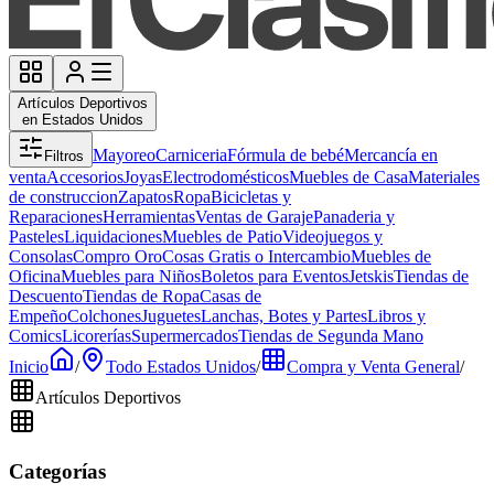
Artículos Deportivos
en Estados Unidos
Mayoreo
Carniceria
Fórmula de bebé
Mercancía en
Filtros
venta
Accesorios
Joyas
Electrodomésticos
Muebles de Casa
Materiales
de construccion
Zapatos
Ropa
Bicicletas y
Reparaciones
Herramientas
Ventas de Garaje
Panaderia y
Pasteles
Liquidaciones
Muebles de Patio
Videojuegos y
Consolas
Compro Oro
Cosas Gratis o Intercambio
Muebles de
Oficina
Muebles para Niños
Boletos para Eventos
Jetskis
Tiendas de
Descuento
Tiendas de Ropa
Casas de
Empeño
Colchones
Juguetes
Lanchas, Botes y Partes
Libros y
Comics
Licorerías
Supermercados
Tiendas de Segunda Mano
Inicio
/
Todo Estados Unidos
/
Compra y Venta General
/
Artículos Deportivos
Categorías