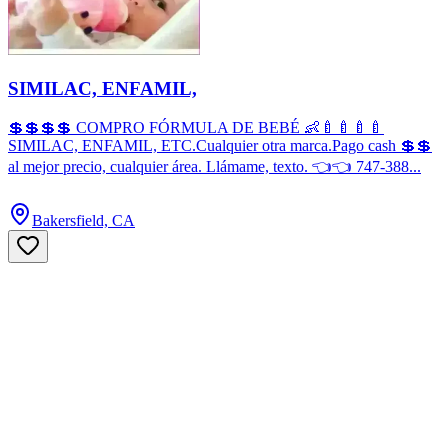
SIMILAC, ENFAMIL,
💲💲💲💲 COMPRO FÓRMULA DE BEBÉ 👶🍼🍼🍼🍼
SIMILAC, ENFAMIL, ETC.Cualquier otra marca.Pago cash 💲💲
al mejor precio, cualquier área. Llámame, texto. 👈👈 747-388...
Bakersfield, CA