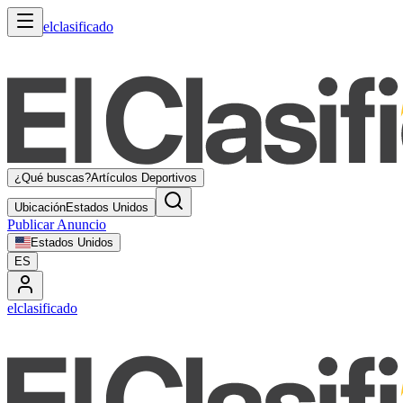
elclasificado
¿Qué buscas?
Artículos Deportivos
Ubicación
Estados Unidos
Publicar Anuncio
Estados Unidos
ES
elclasificado