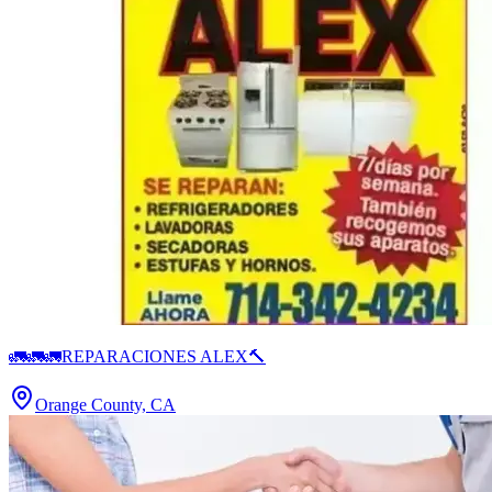
🚛🚛🚛REPARACIONES ALEX🔨
Orange County, CA