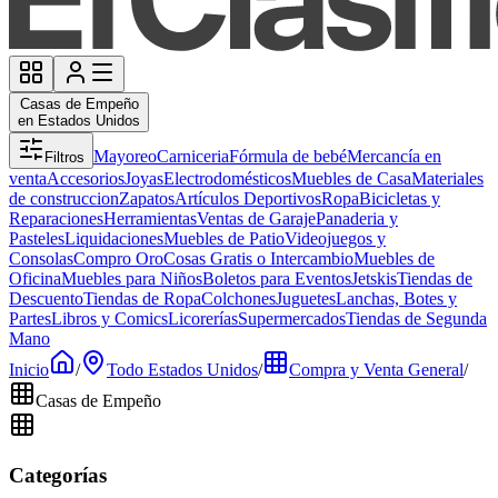
Casas de Empeño
en Estados Unidos
Mayoreo
Carniceria
Fórmula de bebé
Mercancía en
Filtros
venta
Accesorios
Joyas
Electrodomésticos
Muebles de Casa
Materiales
de construccion
Zapatos
Artículos Deportivos
Ropa
Bicicletas y
Reparaciones
Herramientas
Ventas de Garaje
Panaderia y
Pasteles
Liquidaciones
Muebles de Patio
Videojuegos y
Consolas
Compro Oro
Cosas Gratis o Intercambio
Muebles de
Oficina
Muebles para Niños
Boletos para Eventos
Jetskis
Tiendas de
Descuento
Tiendas de Ropa
Colchones
Juguetes
Lanchas, Botes y
Partes
Libros y Comics
Licorerías
Supermercados
Tiendas de Segunda
Mano
Inicio
/
Todo Estados Unidos
/
Compra y Venta General
/
Casas de Empeño
Categorías