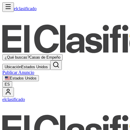
elclasificado
¿Qué buscas?
Casas de Empeño
Ubicación
Estados Unidos
Publicar Anuncio
Estados Unidos
ES
elclasificado