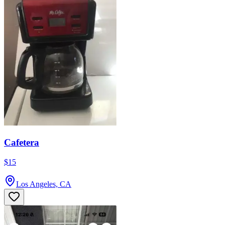
Cafetera
$15
Los Angeles, CA