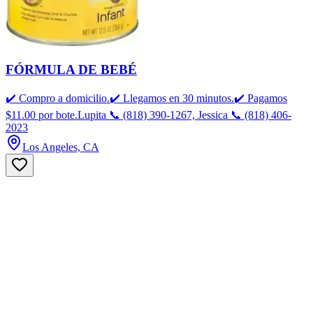
FÓRMULA DE BEBÉ
✔️ Compro a domicilio.✔️ Llegamos en 30 minutos.✔️ Pagamos
$11.00 por bote.Lupita 📞 (818) 390-1267, Jessica 📞 (818) 406-
2023
Los Angeles, CA