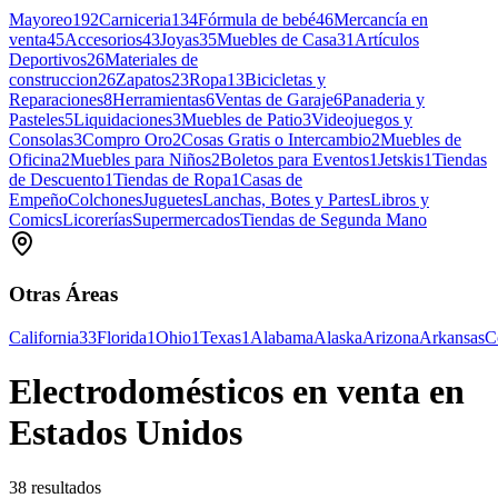
Mayoreo
192
Carniceria
134
Fórmula de bebé
46
Mercancía en
venta
45
Accesorios
43
Joyas
35
Muebles de Casa
31
Artículos
Deportivos
26
Materiales de
construccion
26
Zapatos
23
Ropa
13
Bicicletas y
Reparaciones
8
Herramientas
6
Ventas de Garaje
6
Panaderia y
Pasteles
5
Liquidaciones
3
Muebles de Patio
3
Videojuegos y
Consolas
3
Compro Oro
2
Cosas Gratis o Intercambio
2
Muebles de
Oficina
2
Muebles para Niños
2
Boletos para Eventos
1
Jetskis
1
Tiendas
de Descuento
1
Tiendas de Ropa
1
Casas de
Empeño
Colchones
Juguetes
Lanchas, Botes y Partes
Libros y
Comics
Licorerías
Supermercados
Tiendas de Segunda Mano
Otras Áreas
California
33
Florida
1
Ohio
1
Texas
1
Alabama
Alaska
Arizona
Arkansas
C
Electrodomésticos en venta en
Estados Unidos
38 resultados