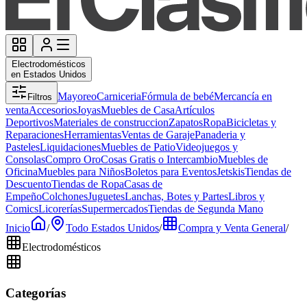
Electrodomésticos
en Estados Unidos
Mayoreo
Carniceria
Fórmula de bebé
Mercancía en
Filtros
venta
Accesorios
Joyas
Muebles de Casa
Artículos
Deportivos
Materiales de construccion
Zapatos
Ropa
Bicicletas y
Reparaciones
Herramientas
Ventas de Garaje
Panaderia y
Pasteles
Liquidaciones
Muebles de Patio
Videojuegos y
Consolas
Compro Oro
Cosas Gratis o Intercambio
Muebles de
Oficina
Muebles para Niños
Boletos para Eventos
Jetskis
Tiendas de
Descuento
Tiendas de Ropa
Casas de
Empeño
Colchones
Juguetes
Lanchas, Botes y Partes
Libros y
Comics
Licorerías
Supermercados
Tiendas de Segunda Mano
Inicio
/
Todo Estados Unidos
/
Compra y Venta General
/
Electrodomésticos
Categorías