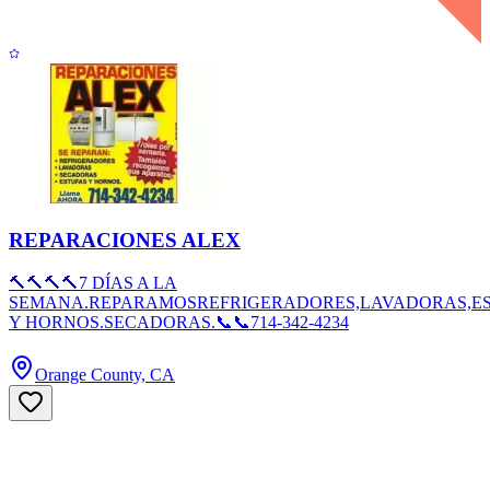
REPARACIONES ALEX
🔨🔨🔨🔨7 DÍAS A LA
SEMANA.REPARAMOSREFRIGERADORES,LAVADORAS,E
Y HORNOS.SECADORAS.📞📞714-342-4234
Orange County, CA