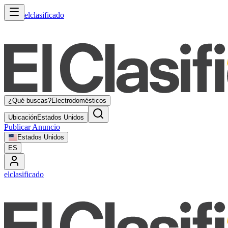
elclasificado
¿Qué buscas?
Electrodomésticos
Ubicación
Estados Unidos
Publicar Anuncio
Estados Unidos
ES
elclasificado