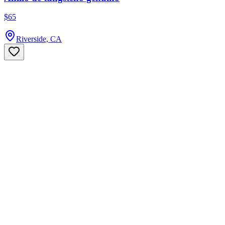
$65
Riverside, CA