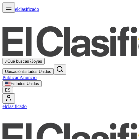
elclasificado
¿Qué buscas?
Joyas
Ubicación
Estados Unidos
Publicar Anuncio
Estados Unidos
ES
elclasificado