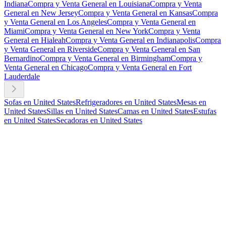
Indiana
Compra y Venta General en Louisiana
Compra y Venta
General en New Jersey
Compra y Venta General en Kansas
Compra
y Venta General en Los Angeles
Compra y Venta General en
Miami
Compra y Venta General en New York
Compra y Venta
General en Hialeah
Compra y Venta General en Indianapolis
Compra
y Venta General en Riverside
Compra y Venta General en San
Bernardino
Compra y Venta General en Birmingham
Compra y
Venta General en Chicago
Compra y Venta General en Fort
Lauderdale
Sofas en United States
Refrigeradores en United States
Mesas en
United States
Sillas en United States
Camas en United States
Estufas
en United States
Secadoras en United States