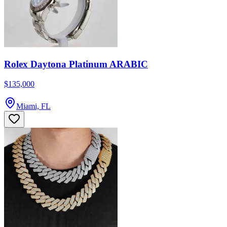
Rolex Daytona Platinum ARABIC
$135,000
Miami, FL