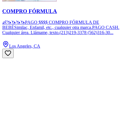
COMPRO FÓRMULA
👶🦄🦄🦄🦄PAGO $$$$ COMPRO FÓRMULA DE
BEBÉSimilac, Enfamil, etc., cualquier otra marca.PAGO CASH.
Cualquier área. Llámame, texto.(213)219-3378 (562)316-30...
Los Angeles, CA