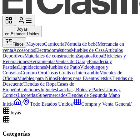
Joyas
en Estados Unidos
Mayoreo
Carniceria
Fórmula de bebé
Mercancía en
Filtros
venta
Accesorios
Electrodomésticos
Muebles de Casa
Artículos
Deportivos
Materiales de construccion
Zapatos
Ropa
Bicicletas y
Reparaciones
Herramientas
Ventas de Garaje
Panaderia y
Pasteles
Liquidaciones
Muebles de Patio
Videojuegos y
Consolas
Compro Oro
Cosas Gratis o Intercambio
Muebles de
Oficina
Muebles para Niños
Boletos para Eventos
Jetskis
Tiendas de
Descuento
Tiendas de Ropa
Casas de
Empeño
Colchones
Juguetes
Lanchas, Botes y Partes
Libros y
Comics
Licorerías
Supermercados
Tiendas de Segunda Mano
Inicio
/
Todo Estados Unidos
/
Compra y Venta General
/
Joyas
Categorías