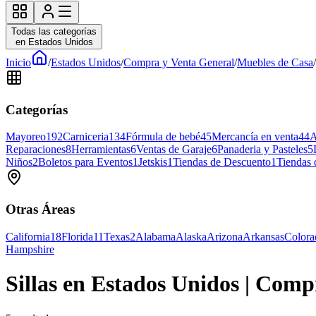
Todas las categorías
en Estados Unidos
Inicio
/
Estados Unidos
/
Compra y Venta General
/
Muebles de Casa
/
Categorías
Mayoreo
192
Carniceria
134
Fórmula de bebé
45
Mercancía en venta
44
A
Reparaciones
8
Herramientas
6
Ventas de Garaje
6
Panaderia y Pasteles
5
Niños
2
Boletos para Eventos
1
Jetskis
1
Tiendas de Descuento
1
Tiendas
Otras Áreas
California
18
Florida
11
Texas
2
Alabama
Alaska
Arizona
Arkansas
Colora
Hampshire
Sillas en Estados Unidos | Com