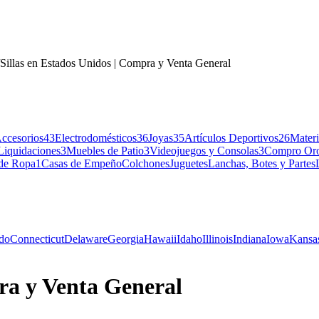
Sillas en Estados Unidos | Compra y Venta General
ccesorios
43
Electrodomésticos
36
Joyas
35
Artículos Deportivos
26
Materi
Liquidaciones
3
Muebles de Patio
3
Videojuegos y Consolas
3
Compro Or
 de Ropa
1
Casas de Empeño
Colchones
Juguetes
Lanchas, Botes y Partes
do
Connecticut
Delaware
Georgia
Hawaii
Idaho
Illinois
Indiana
Iowa
Kansa
pra y Venta General