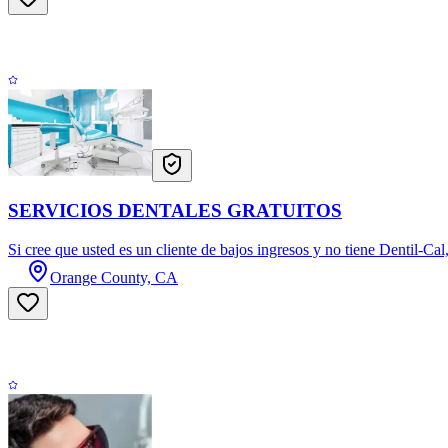
SERVICIOS DENTALES GRATUITOS
Si cree que usted es un cliente de bajos ingresos y no tiene Dentil-Cal
Orange County, CA