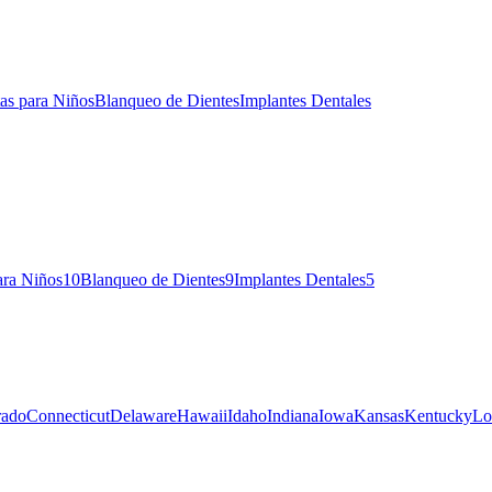
tas para Niños
Blanqueo de Dientes
Implantes Dentales
ara Niños
10
Blanqueo de Dientes
9
Implantes Dentales
5
rado
Connecticut
Delaware
Hawaii
Idaho
Indiana
Iowa
Kansas
Kentucky
Lo