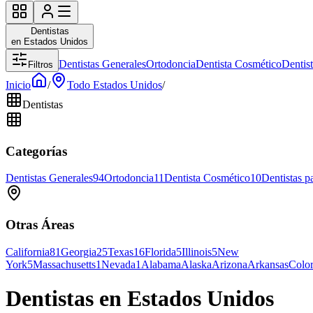
Dentistas
en Estados Unidos
Dentistas Generales
Ortodoncia
Dentista Cosmético
Dentis
Filtros
Inicio
/
Todo Estados Unidos
/
Dentistas
Categorías
Dentistas Generales
94
Ortodoncia
11
Dentista Cosmético
10
Dentistas p
Otras Áreas
California
81
Georgia
25
Texas
16
Florida
5
Illinois
5
New
York
5
Massachusetts
1
Nevada
1
Alabama
Alaska
Arizona
Arkansas
Colo
Dentistas en Estados Unidos