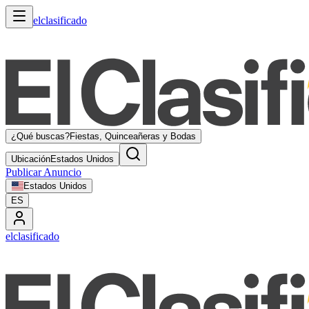
elclasificado
¿Qué buscas?
Fiestas, Quinceañeras y Bodas
Ubicación
Estados Unidos
Publicar Anuncio
Estados Unidos
ES
elclasificado