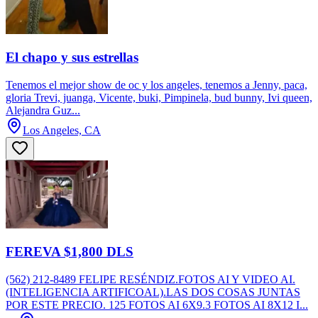
El chapo y sus estrellas
Tenemos el mejor show de oc y los angeles, tenemos a Jenny, paca,
gloria Trevi, juanga, Vicente, buki, Pimpinela, bud bunny, Ivi queen,
Alejandra Guz...
Los Angeles, CA
FEREVA $1,800 DLS
(562) 212-8489 FELIPE RESÉNDIZ.FOTOS AI Y VIDEO AI.
(INTELIGENCIA ARTIFICOAL).LAS DOS COSAS JUNTAS
POR ESTE PRECIO. 125 FOTOS AI 6X9.3 FOTOS AI 8X12 I...