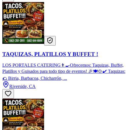
TAQUIZAS, PLATILLOS Y BUFFET !
LOS PORTALES CATERING👨‍🍳Ofrecemos: Taquizas, Buffet,
Platillos y Guisados para todo tipo de eventos! 🎉🍽️🍲✔️ Taquizas:
🌮 Birria, Barbacoa, Chicharrón, ...
Riverside, CA