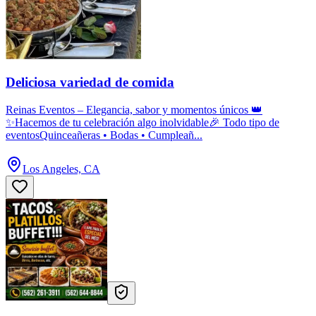
Deliciosa variedad de comida
Reinas Eventos – Elegancia, sabor y momentos únicos 👑
✨Hacemos de tu celebración algo inolvidable🎉 Todo tipo de
eventosQuinceañeras • Bodas • Cumpleañ...
Los Angeles, CA