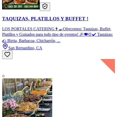
TAQUIZAS, PLATILLOS Y BUFFET !
LOS PORTALES CATERING👨‍🍳Ofrecemos: Taquizas, Buffet,
Platillos y Guisados para todo tipo de eventos! 🎉🍽️🍲✔️ Taquizas:
🌮 Birria, Barbacoa, Chicharrón, ...
San Bernardino, CA