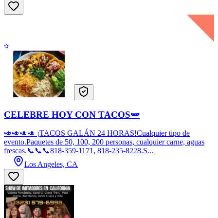
CELEBRE HOY CON TACOS🫛
🥑🥑🥑🥑 ¡TACOS GALÁN 24 HORAS!Cualquier tipo de
evento.Paquetes de 50, 100, 200 personas, cualquier carne, aguas
frescas.📞📞📞818-359-1171, 818-235-8228.S...
Los Angeles, CA