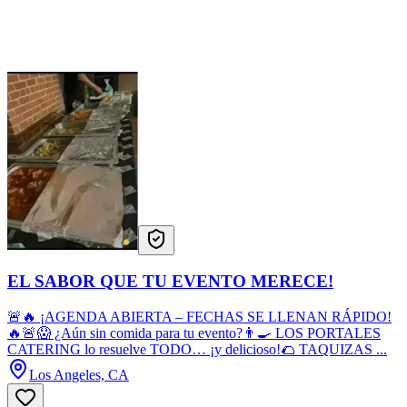
EL SABOR QUE TU EVENTO MERECE!
🚨🔥 ¡AGENDA ABIERTA – FECHAS SE LLENAN RÁPIDO!
🔥🚨😱 ¿Aún sin comida para tu evento?👨‍🍳 LOS PORTALES
CATERING lo resuelve TODO… ¡y delicioso!🌮 TAQUIZAS ...
Los Angeles, CA