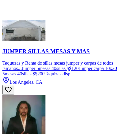
JUMPER SILLAS MESAS Y MAS
Taquuzas y Renta de sillas mesas jumper y carpas de todos
tamaños...Jumper 5mesas 40sillas $$120Jumper carpa 10x20
5mesas 40sillas $$200Taquizas disp...
Los Angeles, CA