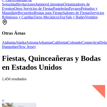
Seguridad
Invitaciones
Jumpers
Limosinas
Organizadores de
Eventos
Otros Servicios de Fiestas
Pastelerías
Payasos
Peinados y
Maquillaje
Recuerdos
Rentas para Fiestas
Salones de Fiestas
Servicios
Religiosos y Capillas
Toros Mecánicos
Tux
Vals y Bailes
Vestidos
Otras Áreas
Alabama
Alaska
Arizona
Arkansas
California
Colorado
Connecticut
Dela
Hampshire
New Jersey
Fiestas, Quinceañeras y Bodas
en Estados Unidos
1,456 resultados