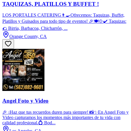
TAQUIZAS, PLATILLOS Y BUFFET !
LOS PORTALES CATERING👨‍🍳Ofrecemos: Taquizas, Buffet,
Platillos y Guisados para todo tipo de eventos! 🎉🍽️🍲✔️ Taquizas:
🌮 Birria, Barbacoa, Chicharrón, ...
Orange County, CA
Angel Foto y Video
🎉 ¡Haz que tus recuerdos duren para siempre! 📸✨En Angel Foto y
Video capturamos los momentos más importantes de tu vida con
calidad profesional.💍 Bod...
Los Angeles, CA