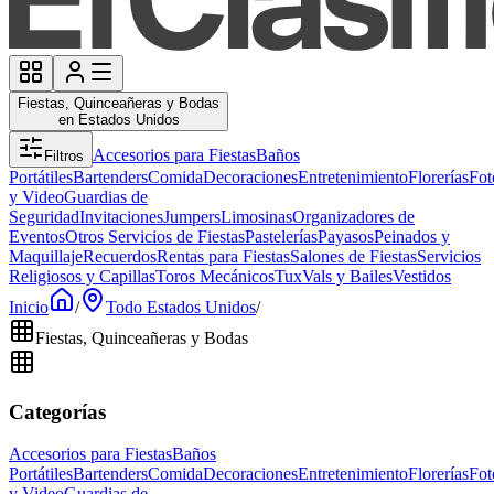
Fiestas, Quinceañeras y Bodas
en Estados Unidos
Accesorios para Fiestas
Baños
Filtros
Portátiles
Bartenders
Comida
Decoraciones
Entretenimiento
Florerías
Fot
y Video
Guardias de
Seguridad
Invitaciones
Jumpers
Limosinas
Organizadores de
Eventos
Otros Servicios de Fiestas
Pastelerías
Payasos
Peinados y
Maquillaje
Recuerdos
Rentas para Fiestas
Salones de Fiestas
Servicios
Religiosos y Capillas
Toros Mecánicos
Tux
Vals y Bailes
Vestidos
Inicio
/
Todo Estados Unidos
/
Fiestas, Quinceañeras y Bodas
Categorías
Accesorios para Fiestas
Baños
Portátiles
Bartenders
Comida
Decoraciones
Entretenimiento
Florerías
Fot
y Video
Guardias de