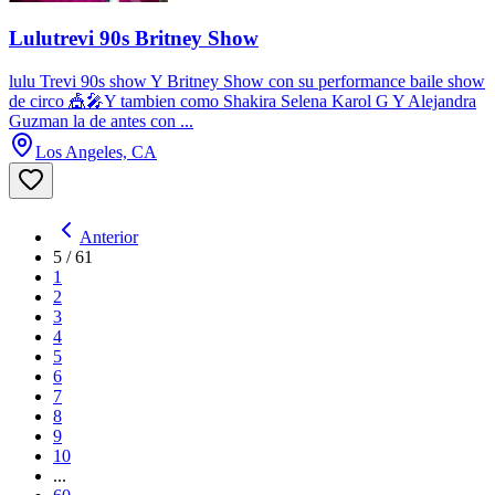
Lulutrevi 90s Britney Show
lulu Trevi 90s show Y Britney Show con su performance baile show
de circo 🎪🎤Y tambien como Shakira Selena Karol G Y Alejandra
Guzman la de antes con ...
Los Angeles, CA
Anterior
5
/
61
1
2
3
4
5
6
7
8
9
10
...