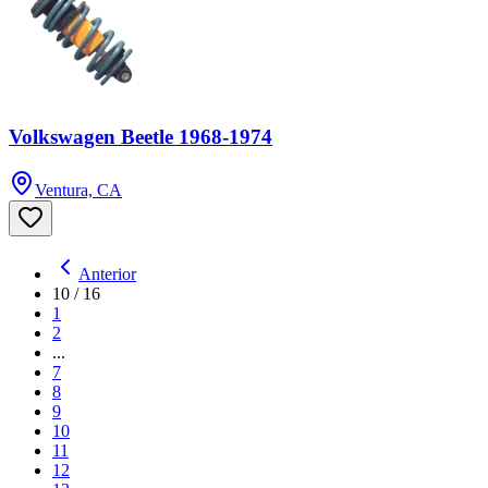
Volkswagen Beetle 1968-1974
Ventura, CA
Anterior
10
/
16
1
2
...
7
8
9
10
11
12