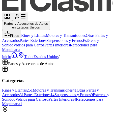
Partes y Accesorios de Autos
en Estados Unidos
Rines y Llantas
Motores y Transmisiones
Otras Partes y
Filtros
Accesorios
Partes Exteriores
Suspensiones y Frenos
Estéreos y
Sonido
Vidrios para Carros
Partes Interiores
Refacciones para
Maquinaria
Inicio
/
Todo Estados Unidos
/
Partes y Accesorios de Autos
Categorías
Rines y Llantas
251
Motores y Transmisiones
41
Otras Partes y
Accesorios
31
Partes Exteriores
14
Suspensiones y Frenos
9
Estéreos y
Sonido
6
Vidrios para Carros
6
Partes Interiores
4
Refacciones para
Maquinaria
1