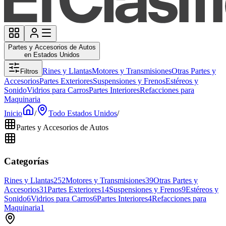
Partes y Accesorios de Autos
en Estados Unidos
Rines y Llantas
Motores y Transmisiones
Otras Partes y
Filtros
Accesorios
Partes Exteriores
Suspensiones y Frenos
Estéreos y
Sonido
Vidrios para Carros
Partes Interiores
Refacciones para
Maquinaria
Inicio
/
Todo Estados Unidos
/
Partes y Accesorios de Autos
Categorías
Rines y Llantas
252
Motores y Transmisiones
39
Otras Partes y
Accesorios
31
Partes Exteriores
14
Suspensiones y Frenos
9
Estéreos y
Sonido
6
Vidrios para Carros
6
Partes Interiores
4
Refacciones para
Maquinaria
1