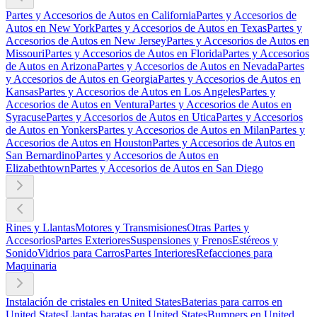
Partes y Accesorios de Autos en California
Partes y Accesorios de
Autos en New York
Partes y Accesorios de Autos en Texas
Partes y
Accesorios de Autos en New Jersey
Partes y Accesorios de Autos en
Missouri
Partes y Accesorios de Autos en Florida
Partes y Accesorios
de Autos en Arizona
Partes y Accesorios de Autos en Nevada
Partes
y Accesorios de Autos en Georgia
Partes y Accesorios de Autos en
Kansas
Partes y Accesorios de Autos en Los Angeles
Partes y
Accesorios de Autos en Ventura
Partes y Accesorios de Autos en
Syracuse
Partes y Accesorios de Autos en Utica
Partes y Accesorios
de Autos en Yonkers
Partes y Accesorios de Autos en Milan
Partes y
Accesorios de Autos en Houston
Partes y Accesorios de Autos en
San Bernardino
Partes y Accesorios de Autos en
Elizabethtown
Partes y Accesorios de Autos en San Diego
Rines y Llantas
Motores y Transmisiones
Otras Partes y
Accesorios
Partes Exteriores
Suspensiones y Frenos
Estéreos y
Sonido
Vidrios para Carros
Partes Interiores
Refacciones para
Maquinaria
Instalación de cristales en United States
Baterias para carros en
United States
Llantas baratas en United States
Bumpers en United