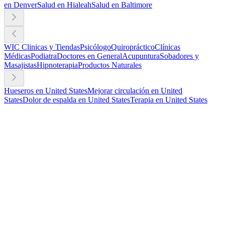
en Denver
Salud en Hialeah
Salud en Baltimore
WIC Clinicas y Tiendas
Psicólogo
Quiropráctico
Clínicas
Médicas
Podiatra
Doctores en General
Acupuntura
Sobadores y
Masajistas
Hipnoterapia
Productos Naturales
Hueseros en United States
Mejorar circulación en United
States
Dolor de espalda en United States
Terapia en United States