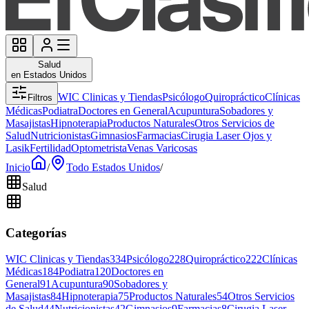
Salud
en Estados Unidos
WIC Clinicas y Tiendas
Psicólogo
Quiropráctico
Clínicas
Filtros
Médicas
Podiatra
Doctores en General
Acupuntura
Sobadores y
Masajistas
Hipnoterapia
Productos Naturales
Otros Servicios de
Salud
Nutricionistas
Gimnasios
Farmacias
Cirugia Laser Ojos y
Lasik
Fertilidad
Optometrista
Venas Varicosas
Inicio
/
Todo Estados Unidos
/
Salud
Categorías
WIC Clinicas y Tiendas
334
Psicólogo
228
Quiropráctico
222
Clínicas
Médicas
184
Podiatra
120
Doctores en
General
91
Acupuntura
90
Sobadores y
Masajistas
84
Hipnoterapia
75
Productos Naturales
54
Otros Servicios
de Salud
44
Nutricionistas
42
Gimnasios
9
Farmacias
8
Cirugia Laser