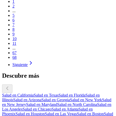
1
2
...
5
6
7
8
9
10
11
...
67
68
Siguiente
Descubre más
Salud en California
Salud en Texas
Salud en Florida
Salud en
Illinois
Salud en Arizona
Salud en Georgia
Salud en New York
Salud
en New Jersey
Salud en Maryland
Salud en North Carolina
Salud en
Los Angeles
Salud en Chicago
Salud en Atlanta
Salud en
Phoenix
Salud en Houston
Salud en Las Vegas
Salud en Boston
Salud