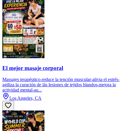
El mejor masaje corporal
Massajes terapéutico-reduce la tención muscular-alivia el estrés-
agiliza la curación de lás lesiones de tejidos blandos-mejora la
actividad mental-au...
Los Angeles, CA