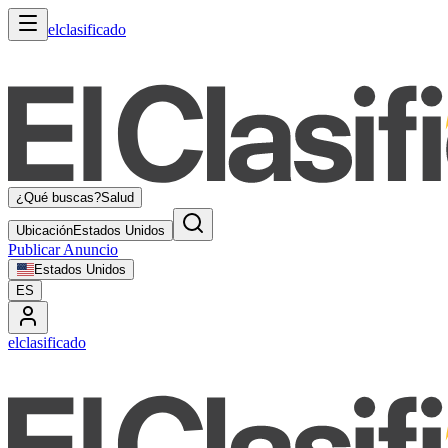
elclasificado
¿Qué buscas?
Salud
Ubicación
Estados Unidos
Publicar Anuncio
Estados Unidos
ES
elclasificado