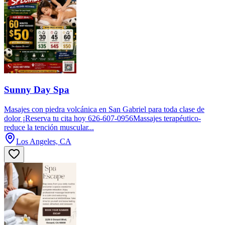
Sunny Day Spa
Masajes con piedra volcánica en San Gabriel para toda clase de
dolor ¡Reserva tu cita hoy 626-607-0956Massajes terapéutico-
reduce la tención muscular...
Los Angeles, CA