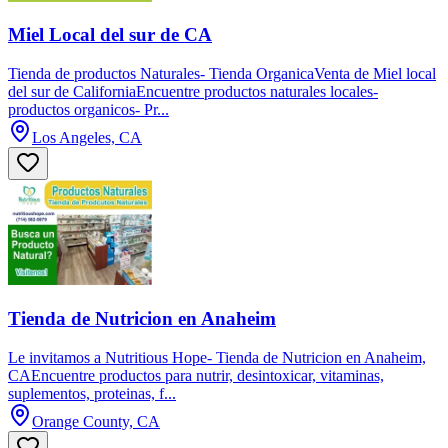
Miel Local del sur de CA
Tienda de productos Naturales- Tienda OrganicaVenta de Miel local
del sur de CaliforniaEncuentre productos naturales locales-
productos organicos- Pr...
Los Angeles, CA
Tienda de Nutricion en Anaheim
Le invitamos a Nutritious Hope- Tienda de Nutricion en Anaheim,
CAEncuentre productos para nutrir, desintoxicar, vitaminas,
suplementos, proteinas, f...
Orange County, CA