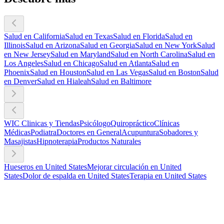
Salud en California
Salud en Texas
Salud en Florida
Salud en
Illinois
Salud en Arizona
Salud en Georgia
Salud en New York
Salud
en New Jersey
Salud en Maryland
Salud en North Carolina
Salud en
Los Angeles
Salud en Chicago
Salud en Atlanta
Salud en
Phoenix
Salud en Houston
Salud en Las Vegas
Salud en Boston
Salud
en Denver
Salud en Hialeah
Salud en Baltimore
WIC Clinicas y Tiendas
Psicólogo
Quiropráctico
Clínicas
Médicas
Podiatra
Doctores en General
Acupuntura
Sobadores y
Masajistas
Hipnoterapia
Productos Naturales
Hueseros en United States
Mejorar circulación en United
States
Dolor de espalda en United States
Terapia en United States