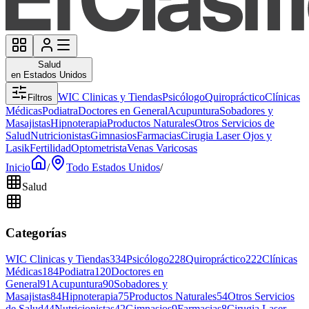
Salud
en Estados Unidos
WIC Clinicas y Tiendas
Psicólogo
Quiropráctico
Clínicas
Filtros
Médicas
Podiatra
Doctores en General
Acupuntura
Sobadores y
Masajistas
Hipnoterapia
Productos Naturales
Otros Servicios de
Salud
Nutricionistas
Gimnasios
Farmacias
Cirugia Laser Ojos y
Lasik
Fertilidad
Optometrista
Venas Varicosas
Inicio
/
Todo Estados Unidos
/
Salud
Categorías
WIC Clinicas y Tiendas
334
Psicólogo
228
Quiropráctico
222
Clínicas
Médicas
184
Podiatra
120
Doctores en
General
91
Acupuntura
90
Sobadores y
Masajistas
84
Hipnoterapia
75
Productos Naturales
54
Otros Servicios
de Salud
44
Nutricionistas
42
Gimnasios
9
Farmacias
8
Cirugia Laser