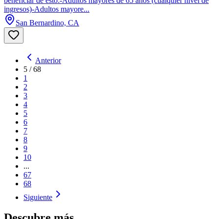
beneficiar de esto:-Adultos mayores de 65 años (cualquier nivel de
ingresos)-Adultos mayore...
San Bernardino, CA
Anterior
5
/
68
1
2
3
4
5
6
7
8
9
10
...
67
68
Siguiente
Descubre más