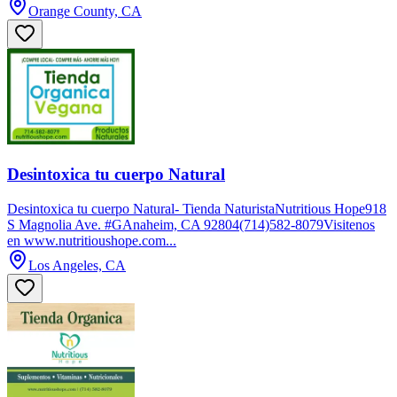
Orange County, CA
Desintoxica tu cuerpo Natural
Desintoxica tu cuerpo Natural- Tienda NaturistaNutritious Hope918
S Magnolia Ave. #GAnaheim, CA 92804(714)582-8079Visitenos
en www.nutritioushope.com...
Los Angeles, CA