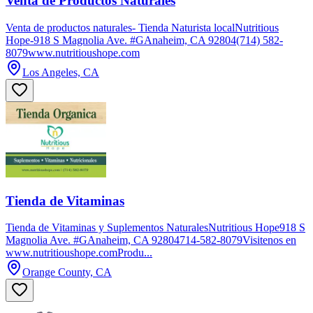
Venta de Productos Naturales
Venta de productos naturales- Tienda Naturista localNutritious
Hope-918 S Magnolia Ave. #GAnaheim, CA 92804(714) 582-
8079www.nutritioushope.com
Los Angeles, CA
Tienda de Vitaminas
Tienda de Vitaminas y Suplementos NaturalesNutritious Hope918 S
Magnolia Ave. #GAnaheim, CA 92804714-582-8079Visitenos en
www.nutritioushope.comProdu...
Orange County, CA