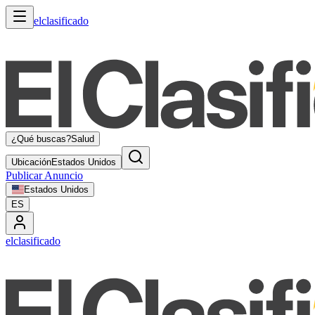
elclasificado
¿Qué buscas?
Salud
Ubicación
Estados Unidos
Publicar Anuncio
Estados Unidos
ES
elclasificado