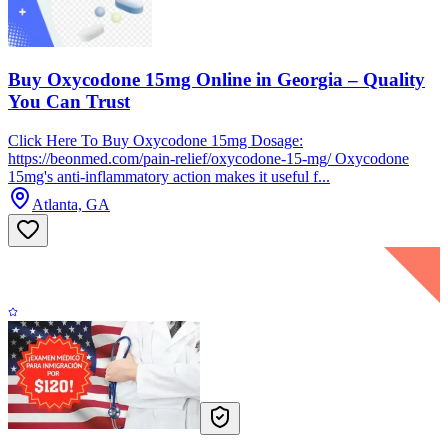
Buy Oxycodone 15mg Online in Georgia – Quality
You Can Trust
Click Here To Buy Oxycodone 15mg Dosage:
https://beonmed.com/pain-relief/oxycodone-15-mg/ Oxycodone
15mg's anti-inflammatory action makes it useful f...
Atlanta, GA