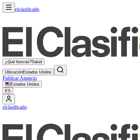
elclasificado
¿Qué buscas?
Salud
Ubicación
Estados Unidos
Publicar Anuncio
Estados Unidos
ES
elclasificado