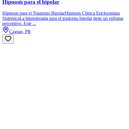
Hipnosis para el bipolar
Hipnosis para el Trastorno BipolarHipnosis Clinica Ericksoniana
SistemicaLa hipnoterapia para el trastorno bipolar tiene un enfoque
perceptivo. Este ...
Caguas, PR