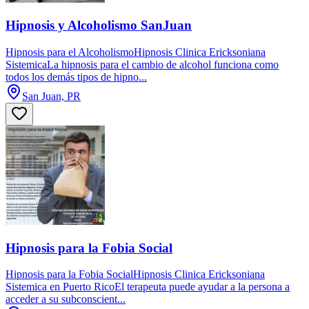
Hipnosis y Alcoholismo SanJuan
Hipnosis para el AlcoholismoHipnosis Clinica Ericksoniana
SistemicaLa hipnosis para el cambio de alcohol funciona como
todos los demás tipos de hipno...
San Juan, PR
Hipnosis para la Fobia Social
Hipnosis para la Fobia SocialHipnosis Clinica Ericksoniana
Sistemica en Puerto RicoEl terapeuta puede ayudar a la persona a
acceder a su subconscient...