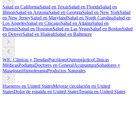
Salud en California
Salud en Texas
Salud en Florida
Salud en
Illinois
Salud en Arizona
Salud en Georgia
Salud en New York
Salud
en New Jersey
Salud en Maryland
Salud en North Carolina
Salud en
Los Angeles
Salud en Chicago
Salud en Atlanta
Salud en
Phoenix
Salud en Houston
Salud en Las Vegas
Salud en Boston
Salud
en Denver
Salud en Hialeah
Salud en Baltimore
WIC Clinicas y Tiendas
Psicólogo
Quiropráctico
Clínicas
Médicas
Podiatra
Doctores en General
Acupuntura
Sobadores y
Masajistas
Hipnoterapia
Productos Naturales
Hueseros en United States
Mejorar circulación en United
States
Dolor de espalda en United States
Terapia en United States