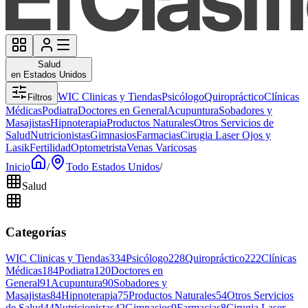
Salud
en Estados Unidos
WIC Clinicas y Tiendas
Psicólogo
Quiropráctico
Clínicas
Filtros
Médicas
Podiatra
Doctores en General
Acupuntura
Sobadores y
Masajistas
Hipnoterapia
Productos Naturales
Otros Servicios de
Salud
Nutricionistas
Gimnasios
Farmacias
Cirugia Laser Ojos y
Lasik
Fertilidad
Optometrista
Venas Varicosas
Inicio
/
Todo Estados Unidos
/
Salud
Categorías
WIC Clinicas y Tiendas
334
Psicólogo
228
Quiropráctico
222
Clínicas
Médicas
184
Podiatra
120
Doctores en
General
91
Acupuntura
90
Sobadores y
Masajistas
84
Hipnoterapia
75
Productos Naturales
54
Otros Servicios
de Salud
44
Nutricionistas
42
Gimnasios
9
Farmacias
8
Cirugia Laser