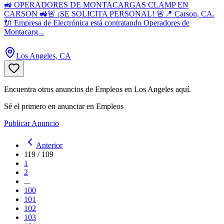
🚜 OPERADORES DE MONTACARGAS CLAMP EN
CARSON 🚜🚨 ¡SE SOLICITA PERSONAL! 🚨📍 Carson, CA.
🔌 Empresa de Electrónica está contratando Operadores de
Montacarg...
Los Angeles, CA
Encuentra otros anuncios de Empleos en Los Angeles aquí.
Sé el primero en anunciar en Empleos
Publicar Anuncio
Anterior
119
/
109
1
2
...
100
101
102
103