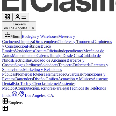
Empleos
en Los Angeles, CA
Bodegas y Warehouse
Meseros y
Filtros
Cocineros
Limpieza
Otros empleos
Choferes y Troqueros
Carpinteros
y Construcción
Fábricas
Busco
Empleo
Vendedores
Costura
Oficina
Independientes
Mecánica de
Autos
Mantenimiento
Cajeros
Trabajo Desde Casa
Cuidado de
Niños
Electricistas
Cuidado de Ancianos
Barberos y
Cosmetólogas
Jardinero
Soldadores
Tapicero
Enfermería
Gerentes y
Supervisores
Marketing y Relaciones
Públicas
Plomeros
Hoteles
Telemercadeo
Guardias
Promociones y
Eventos
Bartenders
Diseño Gráfico
Actuación y Músicos
Asistente
Dental
Bio-Tech y Ciencias
Internet
Asistentes
Médicos
Computación
Escritores
Paralegal
Técnicos de Teléfonos
Inicio
/
Los Angeles, CA
/
Empleos