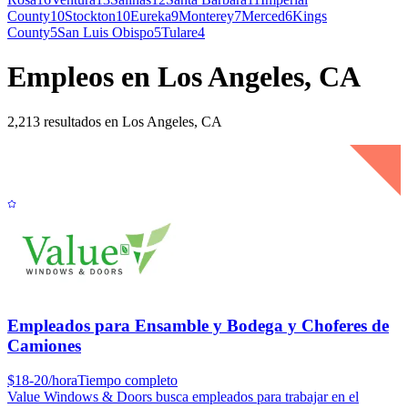
County
10
Stockton
10
Eureka
9
Monterey
7
Merced
6
Kings
County
5
San Luis Obispo
5
Tulare
4
Empleos en Los Angeles, CA
2,213 resultados en Los Angeles, CA
Empleados para Ensamble y Bodega y Choferes de
Camiones
$18-20/hora
Tiempo completo
Value Windows & Doors busca empleados para trabajar en el