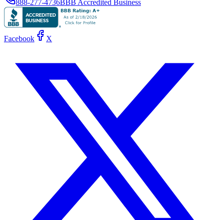
888-277-4736
BBB Accredited Business
Facebook
X