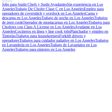
Jobs para Sushi Chefs y Sushi Ayudantes
Sin experiencia en Los
Angeles
Trabajo De Chofer Clase C en Los Angeles
Empleo para
operadores de coverstitch y overlock en Los Angeles
Carga y
descarga en Los Angeles
Trabajo de noche en Los Angeles
Trabajos
de prep cook
Operador de montacargas en Los Angeles
Trabajos para
Choferes con Class A License en Los Angeles
Ayudante en Los
Angeles
Cocineros en línea y line cook jobs
Planchador y empleo en
Tintorías
Trabajos para housekeepers
Forklift drivers y
operadores
Trabajos para cuidador paliative en Los Angeles
Trabajos
en Lavandería en Los Angeles
Trabajo de Lavaplatos en Los
Angeles
Trabajos para pintores en Los Angeles