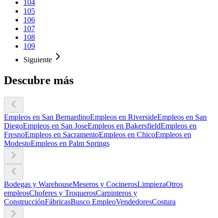
104
105
106
107
108
109
Siguiente
Descubre más
Empleos en San Bernardino
Empleos en Riverside
Empleos en San
Diego
Empleos en San Jose
Empleos en Bakersfield
Empleos en
Fresno
Empleos en Sacramento
Empleos en Chico
Empleos en
Modesto
Empleos en Palm Springs
Bodegas y Warehouse
Meseros y Cocineros
Limpieza
Otros
empleos
Choferes y Troqueros
Carpinteros y
Construcción
Fábricas
Busco Empleo
Vendedores
Costura