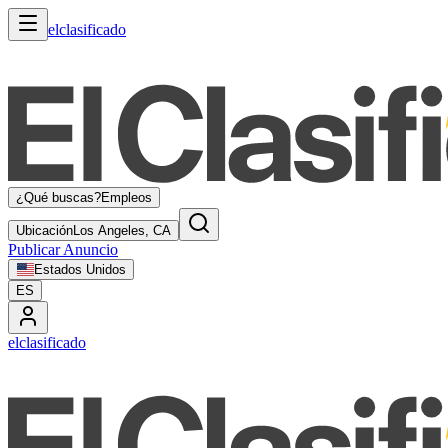
elclasificado
¿Qué buscas?
Empleos
Ubicación
Los Angeles, CA
Publicar Anuncio
Estados Unidos
ES
elclasificado