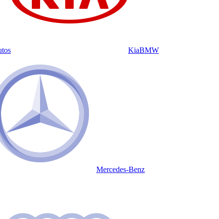
utos
Kia
BMW
Mercedes-Benz