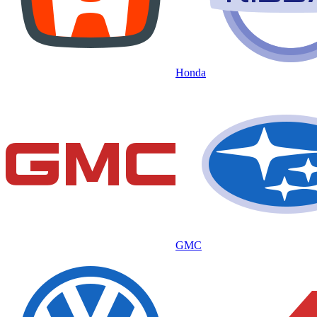
Honda
GMC