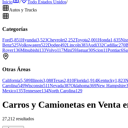
Inicio
/
Todo Estados Unidos
/
Autos y Trucks
Categorías
Ford
5,851
Hyundai
3,523
Chevrolet
2,252
Toyota
2,001
Honda
1,635
Nis
Benz
525
Volkswagen
522
Dodge
492
Lincoln
383
Audi
332
Cadillac
270
B
Rover
136
Mitsubishi
133
Volvo
117
Mini
59
Jaguar
30
Scion
11
Pontiac
6
Sa
Otras Áreas
California
5,589
Illinois
3,088
Texas
2,810
Florida
1,914
Kentucky
1,823
N
Carolina
549
Wisconsin
511
Nevada
387
Oklahoma
369
New Hampshire
Mexico
135
Tennessee
134
North Carolina
129
Carros y Camionetas en Venta e
27,212 resultados