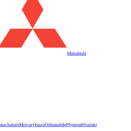
Mitsubishi
tiac
Saturn
Mercury
Isuzu
Oldsmobile
Plymouth
Suzuki