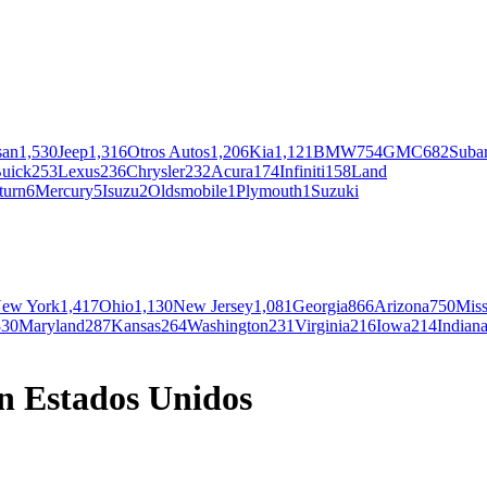
san
1,530
Jeep
1,316
Otros Autos
1,206
Kia
1,121
BMW
754
GMC
682
Suba
uick
253
Lexus
236
Chrysler
232
Acura
174
Infiniti
158
Land
turn
6
Mercury
5
Isuzu
2
Oldsmobile
1
Plymouth
1
Suzuki
ew York
1,417
Ohio
1,130
New Jersey
1,081
Georgia
866
Arizona
750
Miss
330
Maryland
287
Kansas
264
Washington
231
Virginia
216
Iowa
214
Indian
n Estados Unidos