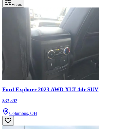
Filtros
Ford Explorer 2023 AWD XLT 4dr SUV
$33,892
Columbus, OH