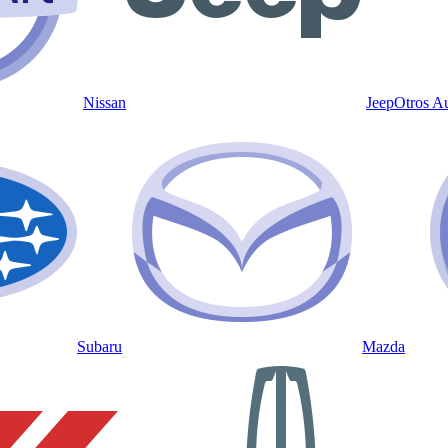
Nissan
Jeep
Otros A
Subaru
Mazda