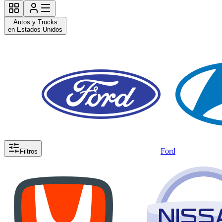
Autos y Trucks
en Estados Unidos
Ford
Filtros