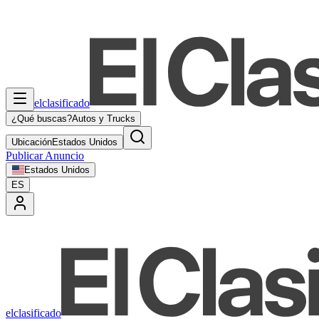
elclasificado
¿Qué buscas?
Autos y Trucks
Ubicación
Estados Unidos
Publicar Anuncio
Estados Unidos
ES
elclasificado