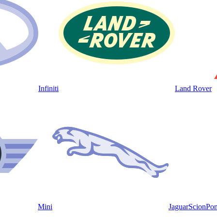
Infiniti
Land Rover
Mini
Jaguar
Scion
Pon