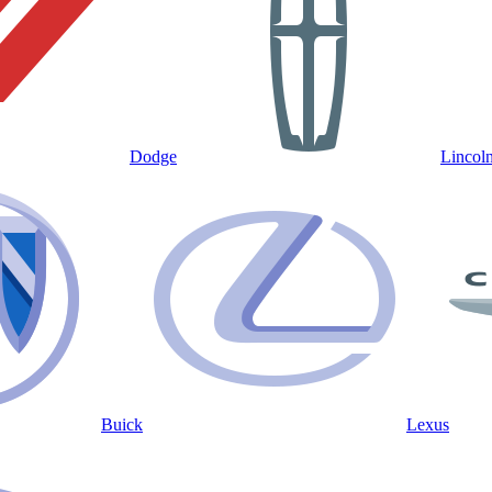
Dodge
Lincol
Buick
Lexus