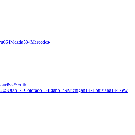
ru
664
Mazda
534
Mercedes-
ouri
682
South
a
205
Utah
171
Colorado
154
Idaho
149
Michigan
147
Louisiana
144
New