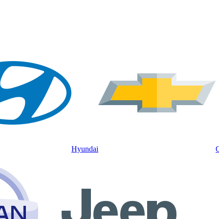
Hyundai
C