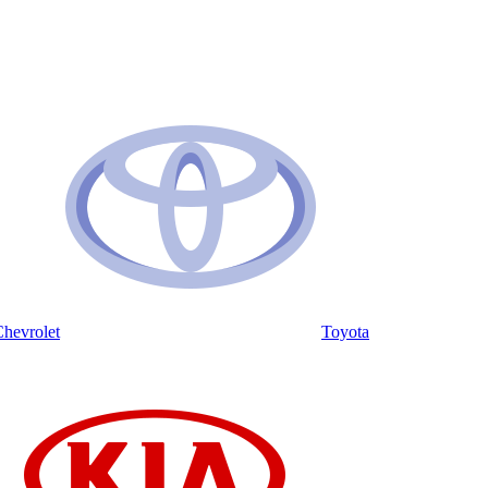
hevrolet
Toyota