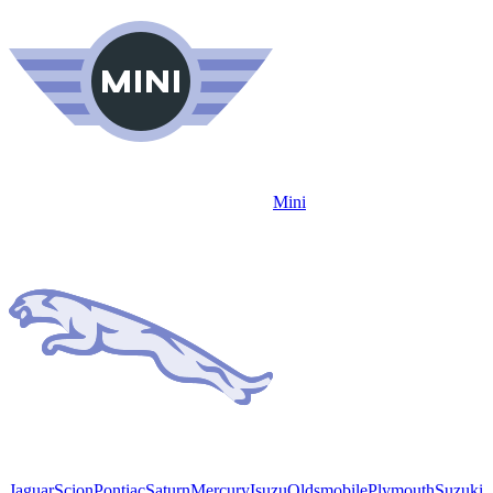
Mini
Jaguar
Scion
Pontiac
Saturn
Mercury
Isuzu
Oldsmobile
Plymouth
Suzuki