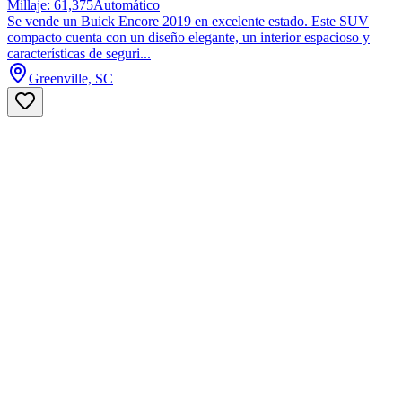
Millaje: 61,375
Automático
Se vende un Buick Encore 2019 en excelente estado. Este SUV
compacto cuenta con un diseño elegante, un interior espacioso y
características de seguri...
Greenville, SC