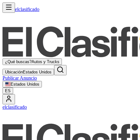
elclasificado
¿Qué buscas?
Autos y Trucks
Ubicación
Estados Unidos
Publicar Anuncio
Estados Unidos
ES
elclasificado