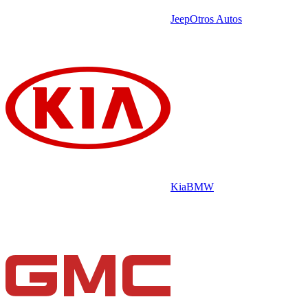
Jeep
Otros Autos
Kia
BMW